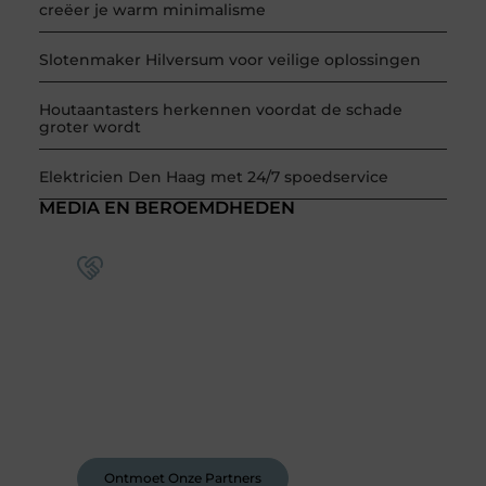
creëer je warm minimalisme
Slotenmaker Hilversum voor veilige oplossingen
Houtaantasters herkennen voordat de schade
groter wordt
Elektricien Den Haag met 24/7 spoedservice
MEDIA EN BEROEMDHEDEN
Word deel van een actieve
blogcommunity
Bij ons krijg je meer dan alleen een plek om te
schrijven. Ontmoet andere schrijvers, ontvang
feedback, en laat je inspireren door de
verhalen van anderen.
Ontmoet Onze Partners