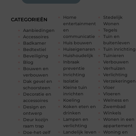
Home
Stedelijk
CATEGORIEËN
entertainment
Wonen
en
Tegels
Aanbiedingen
communicatie
Tuin en
Accessoires
Huis bouwen
buitenleven
Badkamer
Huiseigenaren
Tuin inrichting
Bedtextiel
Huishoudelijk
Tuinieren
Beveiliging
Inbraak
Verbouwen
Blog
preventie
Verhuizen
Bouwen en
Inrichting
Verlichting
verbouwen
Isolatie
Verzekeringen
Dak gevel en
Kleine tuin
Vloer
schoorsteen
inrichten
Vloeren
Decoratie en
Koeling
Welness en
accessoires
Koken eten en
Zwembad
Design en
drinken
Winkels
ontwerp
Lampen en
Wonen in een
Deur kozijn
verlichting
appartement
raam trap
Landelijk leven
Woning en
Doe-het-zelf