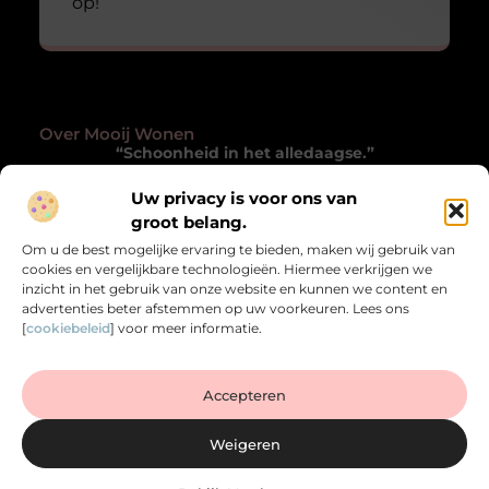
op!
Over Mooij Wonen
“Schoonheid in het alledaagse.”
Mooijwonen.nl laat je met andere ogen kijken naar
Uw privacy is voor ons van
wonen. Inspirerende blogs die verwonderen, verrijken
groot belang.
en het gewone bijzonder maken.
Om u de best mogelijke ervaring te bieden, maken wij gebruik van
cookies en vergelijkbare technologieën. Hiermee verkrijgen we
Onze informatie
inzicht in het gebruik van onze website en kunnen we content en
advertenties beter afstemmen op uw voorkeuren. Lees ons
Goede Backlinks Kopen: Zo Versterk je de Autoriteit van je Website
Verdien Geld met je Website: Zo Zet je je Online Platform Om in Inkomen
[
cookiebeleid
] voor meer informatie.
Bericht categorie
Accepteren
Weigeren