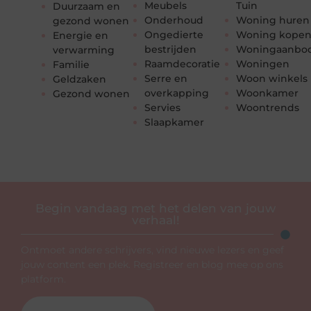
Meubels
Tuin
Duurzaam en
Onderhoud
Woning huren
gezond wonen
Ongedierte
Woning kope
Energie en
bestrijden
Woningaanbo
verwarming
Raamdecoratie
Woningen
Familie
Serre en
Woon winkels
Geldzaken
overkapping
Woonkamer
Gezond wonen
Servies
Woontrends
Slaapkamer
Begin vandaag met het delen van jouw
verhaal!
Ontmoet andere schrijvers, vind nieuwe lezers en geef
jouw content een plek. Registreer en blog mee op ons
platform.