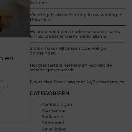
Arnhem
Vloertegels als investering in uw woning in
Dordrecht
Waarom voelt een moderne keuken soms
kil? Zo creëer je warm minimalisme
Slotenmaker Hilversum voor veilige
oplossingen
n en
Houtaantasters herkennen voordat de
schade groter wordt
ge
Elektricien Den Haag met 24/7 spoedservice
atie
e
CATEGORIEËN
Aanbiedingen
Accessoires
Badkamer
Bedtextiel
Beveiliging