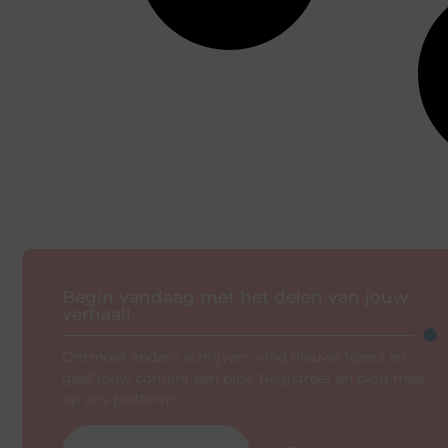
Begin vandaag met het delen van jouw
verhaal!
Ontmoet andere schrijvers, vind nieuwe lezers en
geef jouw content een plek. Registreer en blog mee
op ons platform.