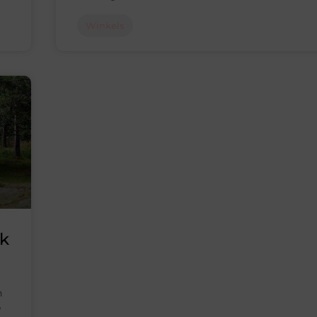
Winkels
ek
n
e