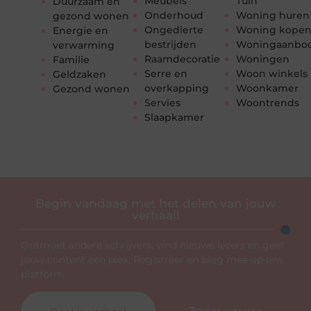
Meubels
Tuin
Duurzaam en
Onderhoud
Woning huren
gezond wonen
Ongedierte
Woning kope
Energie en
bestrijden
Woningaanbo
verwarming
Raamdecoratie
Woningen
Familie
Serre en
Woon winkels
Geldzaken
overkapping
Woonkamer
Gezond wonen
Servies
Woontrends
Slaapkamer
Begin vandaag met het delen van jouw
verhaal!
Ontmoet andere schrijvers, vind nieuwe lezers en geef
jouw content een plek. Registreer en blog mee op ons
platform.
Praat met ons