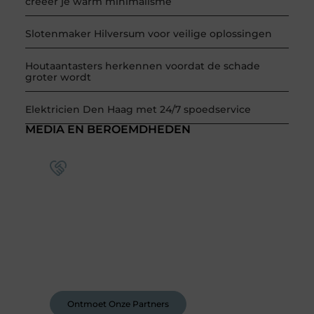
creëer je warm minimalisme
Slotenmaker Hilversum voor veilige oplossingen
Houtaantasters herkennen voordat de schade
groter wordt
Elektricien Den Haag met 24/7 spoedservice
MEDIA EN BEROEMDHEDEN
Word deel van een actieve
blogcommunity
Bij ons krijg je meer dan alleen een plek om te
schrijven. Ontmoet andere schrijvers, ontvang
feedback, en laat je inspireren door de
verhalen van anderen.
Ontmoet Onze Partners