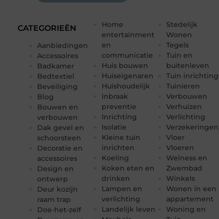
Home
Stedelijk
CATEGORIEËN
entertainment
Wonen
en
Tegels
Aanbiedingen
communicatie
Tuin en
Accessoires
Huis bouwen
buitenleven
Badkamer
Huiseigenaren
Tuin inrichting
Bedtextiel
Huishoudelijk
Tuinieren
Beveiliging
Inbraak
Verbouwen
Blog
preventie
Verhuizen
Bouwen en
Inrichting
Verlichting
verbouwen
Isolatie
Verzekeringen
Dak gevel en
Kleine tuin
Vloer
schoorsteen
inrichten
Vloeren
Decoratie en
Koeling
Welness en
accessoires
Koken eten en
Zwembad
Design en
drinken
Winkels
ontwerp
Lampen en
Wonen in een
Deur kozijn
verlichting
appartement
raam trap
Landelijk leven
Woning en
Doe-het-zelf