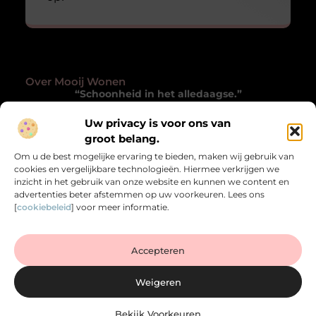
Over Mooij Wonen
“Schoonheid in het alledaagse.”
Mooijwonen.nl laat je met andere ogen kijken naar
Uw privacy is voor ons van
wonen. Inspirerende blogs die verwonderen, verrijken
groot belang.
en het gewone bijzonder maken.
Om u de best mogelijke ervaring te bieden, maken wij gebruik van
cookies en vergelijkbare technologieën. Hiermee verkrijgen we
Onze informatie
inzicht in het gebruik van onze website en kunnen we content en
advertenties beter afstemmen op uw voorkeuren. Lees ons
Goede Backlinks Kopen: Zo Versterk je de Autoriteit van je Website
Verdien Geld met je Website: Zo Zet je je Online Platform Om in Inkomen
[
cookiebeleid
] voor meer informatie.
Bericht categorie
Accepteren
Weigeren
Bekijk Voorkeuren