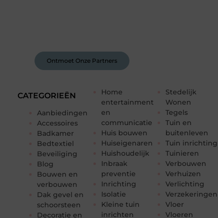
Bij ons krijg je meer dan alleen een plek om te
schrijven. Ontmoet andere schrijvers, ontvang
feedback, en laat je inspireren door de
verhalen van anderen.
Ontmoet Onze Partners
Home
Stedelijk
CATEGORIEËN
entertainment
Wonen
en
Tegels
Aanbiedingen
communicatie
Tuin en
Accessoires
Huis bouwen
buitenleven
Badkamer
Huiseigenaren
Tuin inrichting
Bedtextiel
Huishoudelijk
Tuinieren
Beveiliging
Inbraak
Verbouwen
Blog
preventie
Verhuizen
Bouwen en
Inrichting
Verlichting
verbouwen
Isolatie
Verzekeringen
Dak gevel en
Kleine tuin
Vloer
schoorsteen
inrichten
Vloeren
Decoratie en