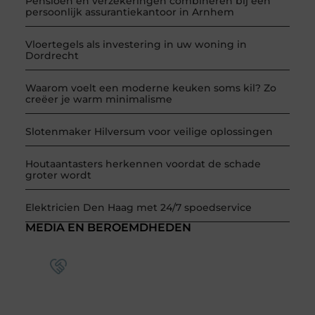
Pensioen en verzekeringen combineren bij een
persoonlijk assurantiekantoor in Arnhem
Vloertegels als investering in uw woning in
Dordrecht
Waarom voelt een moderne keuken soms kil? Zo
creëer je warm minimalisme
Slotenmaker Hilversum voor veilige oplossingen
Houtaantasters herkennen voordat de schade
groter wordt
Elektricien Den Haag met 24/7 spoedservice
MEDIA EN BEROEMDHEDEN
Word deel van een actieve
blogcommunity