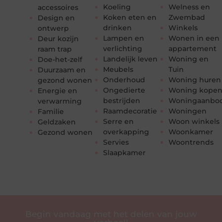
Koeling
Welness en
accessoires
Koken eten en
Zwembad
Design en
drinken
Winkels
ontwerp
Lampen en
Wonen in een
Deur kozijn
verlichting
appartement
raam trap
Landelijk leven
Woning en
Doe-het-zelf
Meubels
Tuin
Duurzaam en
Onderhoud
Woning huren
gezond wonen
Ongedierte
Woning kope
Energie en
bestrijden
Woningaanbo
verwarming
Raamdecoratie
Woningen
Familie
Serre en
Woon winkels
Geldzaken
overkapping
Woonkamer
Gezond wonen
Servies
Woontrends
Slaapkamer
Begin vandaag met het delen van jouw