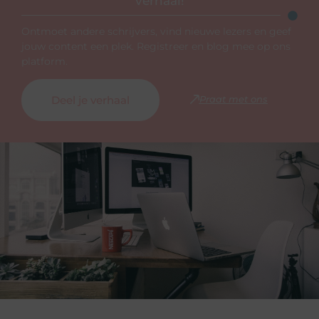
verhaal!
Ontmoet andere schrijvers, vind nieuwe lezers en geef
jouw content een plek. Registreer en blog mee op ons
platform.
Deel je verhaal
Praat met ons