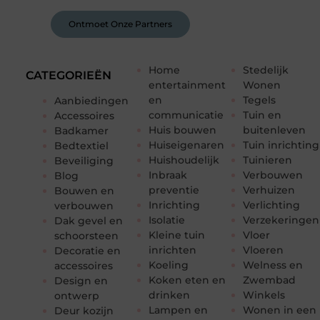
Ontmoet Onze Partners
Home
Stedelijk
CATEGORIEËN
entertainment
Wonen
en
Tegels
Aanbiedingen
communicatie
Tuin en
Accessoires
Huis bouwen
buitenleven
Badkamer
Huiseigenaren
Tuin inrichting
Bedtextiel
Huishoudelijk
Tuinieren
Beveiliging
Inbraak
Verbouwen
Blog
preventie
Verhuizen
Bouwen en
Inrichting
Verlichting
verbouwen
Isolatie
Verzekeringen
Dak gevel en
Kleine tuin
Vloer
schoorsteen
inrichten
Vloeren
Decoratie en
Koeling
Welness en
accessoires
Koken eten en
Zwembad
Design en
drinken
Winkels
ontwerp
Lampen en
Wonen in een
Deur kozijn