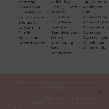
verlichting
appartement
raam trap
Landelijk leven
Woning en
Doe-het-zelf
Meubels
Tuin
Duurzaam en
Onderhoud
Woning huren
gezond wonen
Ongedierte
Woning kope
Energie en
bestrijden
Woningaanbo
verwarming
Raamdecoratie
Woningen
Familie
Serre en
Woon winkels
Geldzaken
overkapping
Woonkamer
Gezond wonen
Servies
Woontrends
Slaapkamer
Begin vandaag met het delen van jouw
verhaal!
Ontmoet andere schrijvers, vind nieuwe lezers en geef
jouw content een plek. Registreer en blog mee op ons
platform.