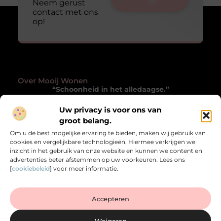
op
Neem gerust
contact met ons
op!
Over Mooij Wonen
“Schoonheid in het alledaagse.”
Mooijwonen.nl laat je met andere ogen kijken naar
Uw privacy is voor ons van
wonen. Inspirerende blogs die verwonderen, verrijken
groot belang.
en het gewone bijzonder maken.
Om u de best mogelijke ervaring te bieden, maken wij gebruik van
cookies en vergelijkbare technologieën. Hiermee verkrijgen we
Onze informatie
inzicht in het gebruik van onze website en kunnen we content en
advertenties beter afstemmen op uw voorkeuren. Lees ons
Goede Backlinks Kopen: Zo Versterk je de Autoriteit van je Website
Verdien Geld met je Website: Zo Zet je je Online Platform Om in Inkomen
[
cookiebeleid
] voor meer informatie.
Bericht categorie
Accepteren
Weigeren