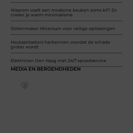
Waarom voelt een moderne keuken soms kil? Zo
creëer je warm minimalisme
Slotenmaker Hilversum voor veilige oplossingen
Houtaantasters herkennen voordat de schade
groter wordt
Elektricien Den Haag met 24/7 spoedservice
MEDIA EN BEROEMDHEDEN
Word deel van een actieve
blogcommunity
Bij ons krijg je meer dan alleen een plek om te
schrijven. Ontmoet andere schrijvers, ontvang
feedback, en laat je inspireren door de
verhalen van anderen.