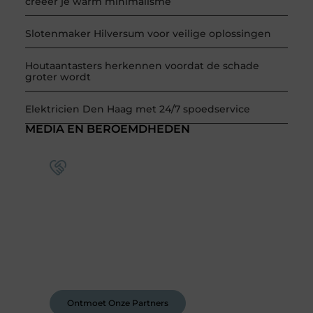
creëer je warm minimalisme
Slotenmaker Hilversum voor veilige oplossingen
Houtaantasters herkennen voordat de schade
groter wordt
Elektricien Den Haag met 24/7 spoedservice
MEDIA EN BEROEMDHEDEN
Word deel van een actieve
blogcommunity
Bij ons krijg je meer dan alleen een plek om te
schrijven. Ontmoet andere schrijvers, ontvang
feedback, en laat je inspireren door de
verhalen van anderen.
Ontmoet Onze Partners