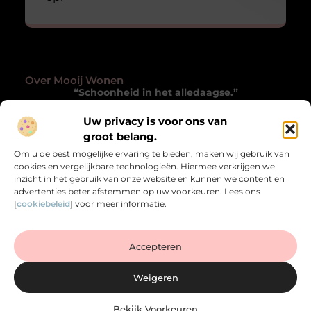
Over Mooij Wonen
“Schoonheid in het alledaagse.”
Mooijwonen.nl laat je met andere ogen kijken naar
Uw privacy is voor ons van
wonen. Inspirerende blogs die verwonderen, verrijken
groot belang.
en het gewone bijzonder maken.
Om u de best mogelijke ervaring te bieden, maken wij gebruik van
cookies en vergelijkbare technologieën. Hiermee verkrijgen we
Onze informatie
inzicht in het gebruik van onze website en kunnen we content en
advertenties beter afstemmen op uw voorkeuren. Lees ons
Goede Backlinks Kopen: Zo Versterk je de Autoriteit van je Website
Verdien Geld met je Website: Zo Zet je je Online Platform Om in Inkomen
[
cookiebeleid
] voor meer informatie.
Bericht categorie
Accepteren
Weigeren
Bekijk Voorkeuren