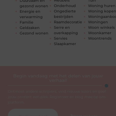
Meubels
Tuin
Duurzaam en
Onderhoud
Woning huren
gezond wonen
Ongedierte
Woning kope
Energie en
bestrijden
Woningaanbo
verwarming
Raamdecoratie
Woningen
Familie
Serre en
Woon winkels
Geldzaken
overkapping
Woonkamer
Gezond wonen
Servies
Woontrends
Slaapkamer
Begin vandaag met het delen van jouw
verhaal!
Ontmoet andere schrijvers, vind nieuwe lezers en geef
jouw content een plek. Registreer en blog mee op ons
platform.
Praat met ons