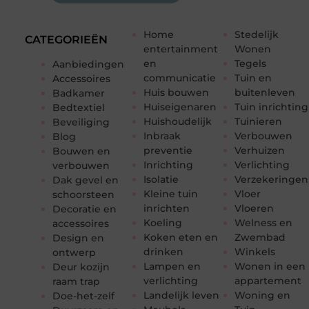
Home
Stedelijk
CATEGORIEËN
entertainment
Wonen
en
Tegels
Aanbiedingen
communicatie
Tuin en
Accessoires
Huis bouwen
buitenleven
Badkamer
Huiseigenaren
Tuin inrichting
Bedtextiel
Huishoudelijk
Tuinieren
Beveiliging
Inbraak
Verbouwen
Blog
preventie
Verhuizen
Bouwen en
Inrichting
Verlichting
verbouwen
Isolatie
Verzekeringen
Dak gevel en
Kleine tuin
Vloer
schoorsteen
inrichten
Vloeren
Decoratie en
Koeling
Welness en
accessoires
Koken eten en
Zwembad
Design en
drinken
Winkels
ontwerp
Lampen en
Wonen in een
Deur kozijn
verlichting
appartement
raam trap
Landelijk leven
Woning en
Doe-het-zelf