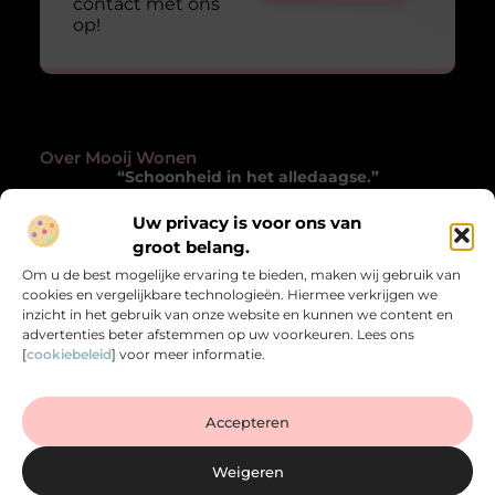
contact met ons
op!
Over Mooij Wonen
“Schoonheid in het alledaagse.”
Mooijwonen.nl laat je met andere ogen kijken naar
Uw privacy is voor ons van
wonen. Inspirerende blogs die verwonderen, verrijken
groot belang.
en het gewone bijzonder maken.
Om u de best mogelijke ervaring te bieden, maken wij gebruik van
cookies en vergelijkbare technologieën. Hiermee verkrijgen we
Onze informatie
inzicht in het gebruik van onze website en kunnen we content en
advertenties beter afstemmen op uw voorkeuren. Lees ons
Goede Backlinks Kopen: Zo Versterk je de Autoriteit van je Website
Verdien Geld met je Website: Zo Zet je je Online Platform Om in Inkomen
[
cookiebeleid
] voor meer informatie.
Bericht categorie
Accepteren
Weigeren