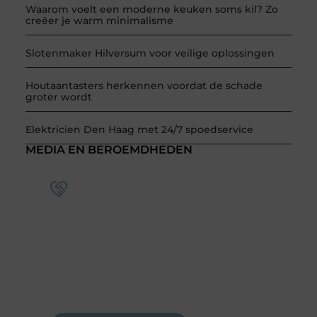
Waarom voelt een moderne keuken soms kil? Zo
creëer je warm minimalisme
Slotenmaker Hilversum voor veilige oplossingen
Houtaantasters herkennen voordat de schade
groter wordt
Elektricien Den Haag met 24/7 spoedservice
MEDIA EN BEROEMDHEDEN
Word deel van een actieve
blogcommunity
Bij ons krijg je meer dan alleen een plek om te
schrijven. Ontmoet andere schrijvers, ontvang
feedback, en laat je inspireren door de
verhalen van anderen.