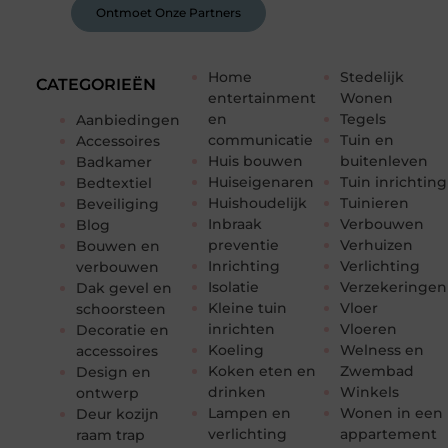
Ontmoet Onze Partners
Home
Stedelijk
CATEGORIEËN
entertainment
Wonen
en
Tegels
Aanbiedingen
communicatie
Tuin en
Accessoires
Huis bouwen
buitenleven
Badkamer
Huiseigenaren
Tuin inrichting
Bedtextiel
Huishoudelijk
Tuinieren
Beveiliging
Inbraak
Verbouwen
Blog
preventie
Verhuizen
Bouwen en
Inrichting
Verlichting
verbouwen
Isolatie
Verzekeringen
Dak gevel en
Kleine tuin
Vloer
schoorsteen
inrichten
Vloeren
Decoratie en
Koeling
Welness en
accessoires
Koken eten en
Zwembad
Design en
drinken
Winkels
ontwerp
Lampen en
Wonen in een
Deur kozijn
verlichting
appartement
raam trap