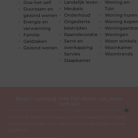
Landelijk leven
Woning en
Doe-het-zelf
Meubels
Tuin
Duurzaam en
Onderhoud
Woning huren
gezond wonen
Ongedierte
Woning kope
Energie en
bestrijden
Woningaanbo
verwarming
Raamdecoratie
Woningen
Familie
Serre en
Woon winkels
Geldzaken
overkapping
Woonkamer
Gezond wonen
Servies
Woontrends
Slaapkamer
Begin vandaag met het delen van jouw
verhaal!
Ontmoet andere schrijvers, vind nieuwe lezers en geef
jouw content een plek. Registreer en blog mee op ons
platform.