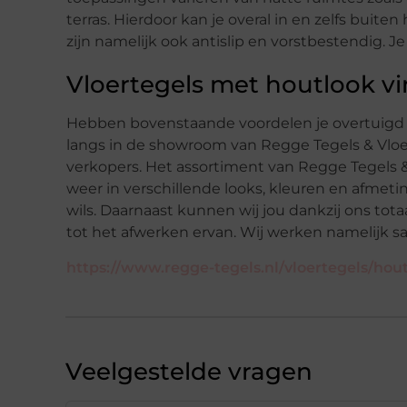
terras.
Hierdoor kan je overal in en zelfs buiten
zijn namelijk
ook antislip en vorstbestendig.
Je
Vloertegels met houtlook vi
Hebben bovenstaande voordelen je overtuigd
langs in de showroom van Regge Tegels & Vlo
verkopers
.
Het assortiment van Regge Tegels 
weer in verschillende looks, kleuren en afmetin
wils
.
Daarnaast
kunnen wij jou dankzij ons tot
tot het afwerken ervan. Wij
werken
namelijk 
https://www.regge-tegels.nl/vloertegels/hout
Veelgestelde vragen