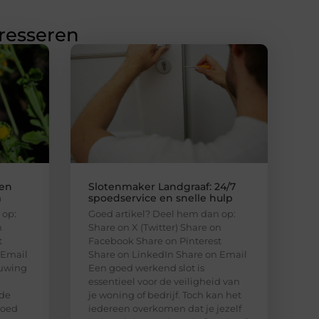
eresseren
gen
Slotenmaker Landgraaf: 24/7
m
spoedservice en snelle hulp
 op:
Goed artikel? Deel hem dan op:
n
Share on X (Twitter) Share on
t
Facebook Share on Pinterest
 Email
Share on LinkedIn Share on Email
ouwing
Een goed werkend slot is
essentieel voor de veiligheid van
de
je woning of bedrijf. Toch kan het
loed
iedereen overkomen dat je jezelf