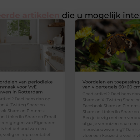
erde artikelen
die u mogelijk int
ordelen van periodieke
Voordelen en toepassin
nmaak voor VvE
van vloertegels 60×60 c
wen in Rotterdam
Goed artikel? Deel hem dan
rtikel? Deel hem dan op:
Share on X (Twitter) Share o
on X (Twitter) Share on
Facebook Share on Pinteres
ok Share on Pinterest
Share on LinkedIn Share on
on LinkedIn Share on Email
Ben je bezig met een verb
erenigingen van Eigenaren
of ga je verhuizen naar een
) is het behoud van een
nieuwbouwwoning? Dan is 
, veilig en representatief
vloer een keuze die veel inv