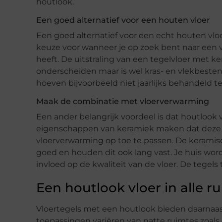
houtlook.
Een goed alternatief voor een houten vloer
Een goed alternatief voor een echt houten vloe
keuze voor wanneer je op zoek bent
naar een 
heeft.
De uitstraling van een tegelvloer met k
onderscheiden maar is wel kras- en vlekbeste
hoeven bijvoorbeeld
niet
jaarlijks behandeld t
Maak de combinatie met vloerverwarming
Een ander belangrijk voordeel is dat houtlook 
eigenschappen van keramiek maken
dat deze
vloerverwarming op toe te passen.
De keramisc
goed en houden dit ook lang vast
.
Je huis wor
invloed op de kwaliteit van de vloer.
De tegels 
Een houtlook vloer in alle r
Vloertegels met een houtlook bieden daarnaa
toepassingen
variëren
van
natte ruimtes zoal