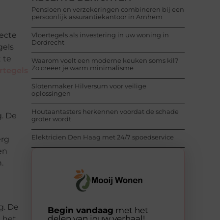
Pensioen en verzekeringen combineren bij een
persoonlijk assurantiekantoor in Arnhem
fecte
Vloertegels als investering in uw woning in
Dordrecht
gels
 te
Waarom voelt een moderne keuken soms kil?
Zo creëer je warm minimalisme
rtegels
Slotenmaker Hilversum voor veilige
oplossingen
Houtaantasters herkennen voordat de schade
g.
De
groter wordt
Elektricien Den Haag met 24/7 spoedservice
erg
en
.
g. De
Begin vandaag
met het
delen van jouw verhaal!
s
het