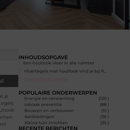
INHOUDSOPGAVE
Een houtlook vloer in alle ruimtes
Vloertegels met houtlook vind je bij Regge Tegels & Vloeren
Veelgestelde vragen
il
POPULAIRE ONDERWERPEN
t je
Energie en verwarming
(120 )
tegels
Inbraak preventie
(88 )
utlook
Bouwen en verbouwen
(51 )
Aanbiedingen
(36 )
oemen
Kleine tuin inrichten
(35 )
met
RECENTE BERICHTEN