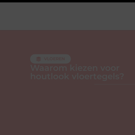
VLOEREN
Waarom kiezen voor
houtlook vloertegels?