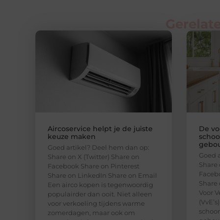
Gerelate
Aircoservice helpt je de juiste
De vo
keuze maken
schoo
gebou
Goed artikel? Deel hem dan op:
Goed a
Share on X (Twitter) Share on
Share 
Facebook Share on Pinterest
Facebo
Share on LinkedIn Share on Email
Share 
Een airco kopen is tegenwoordig
Voor V
populairder dan ooit. Niet alleen
(VvE’s
voor verkoeling tijdens warme
schoon
zomerdagen, maar ook om