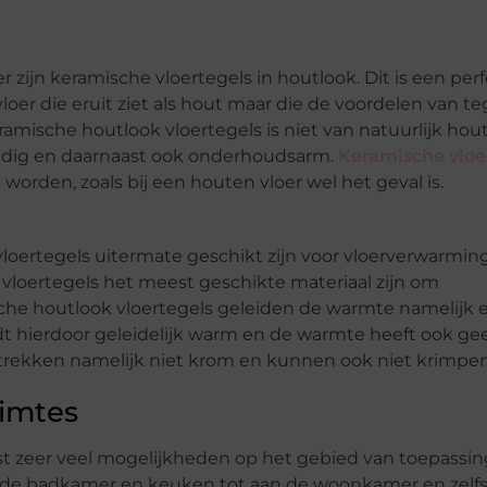
r zijn keramische vloertegels in houtlook.
Dit is een per
vloer die
eruit ziet
als hout maar die de voordelen van te
eramis
che houtlook vloertegels is niet van
natuurlijk
hout
ndig en daarnaast ook
onderhoudsarm.
Keramische vloe
e worden, zoals bij een houten vloer wel het geval is
.
vloertegels uitermate geschikt zijn voor vloerverwarmin
 vloertegels het meest geschikte materiaal zijn om
he houtlook vloertegels geleiden de warmte namelijk 
dt hierdoor geleidelijk warm en
de warmte heeft ook ge
trekken namelijk niet krom en kunnen ook niet krimpen
uimtes
st zeer veel mogelijkheden
op het gebied van toepassin
s de badkamer en keuken
tot aan
de
woonkamer en zelf