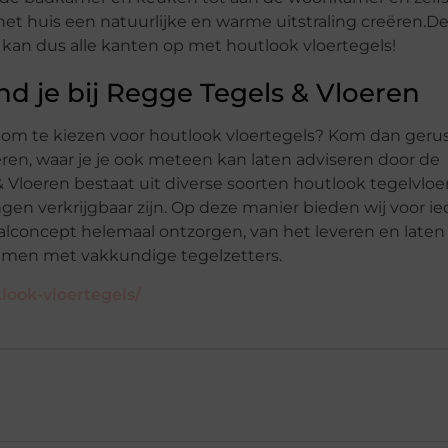
 het huis
een natuurlijke
en warme
uitstraling
creëren
.
De
 kan dus alle kanten op met houtlook vloertegels!
nd je bij Regge Tegels & Vloeren
 om te kiezen
voor houtlook vloertegels?
Kom dan gerus
eren
, waar je je
ook meteen kan laten adviseren door
de
& Vloeren
bestaat uit diverse soorten houtlook
tegelvloe
gen verkrijgbaar zijn.
Op deze manier bieden wij voor ie
aalconcept helemaal ontzorgen
, van het leveren en late
samen
met vakkundige tege
lzetters.
look-vloertegels/