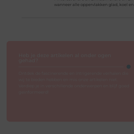
wanneer alle oppervlakken glad, koel en
Heb je deze artikelen al onder ogen
gehad?
Ontdek de fascinerende en intrigerende verhalen die
wij te bieden hebben en mis onze artikelen niet.
Verdiep je in verschillende onderwerpen en blijf goed
geïnformeerd!