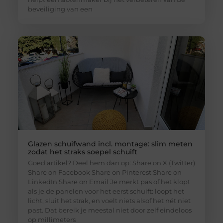
beveiliging van een
Glazen schuifwand incl. montage: slim meten
zodat het straks soepel schuift
Goed artikel? Deel hem dan op: Share on X (Twitter)
Share on Facebook Share on Pinterest Share on
LinkedIn Share on Email Je merkt pas of het klopt
als je de panelen voor het eerst schuift: loopt het
licht, sluit het strak, en voelt niets alsof het nét niet
past. Dat bereik je meestal niet door zelf eindeloos
op millimeters