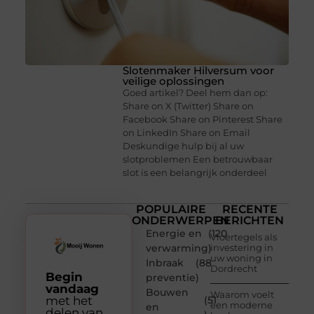
Slotenmaker Hilversum voor
veilige oplossingen
Goed artikel? Deel hem dan op:
Share on X (Twitter) Share on
Facebook Share on Pinterest Share
on LinkedIn Share on Email
Deskundige hulp bij al uw
slotproblemen Een betrouwbaar
slot is een belangrijk onderdeel
POPULAIRE
RECENTE
ONDERWERPEN
BERICHTEN
Energie en
(120
Vloertegels als
verwarming
)
investering in
uw woning in
Inbraak
(88
Dordrecht
Begin
preventie
)
vandaag
Bouwen
Waarom voelt
met het
(51
een moderne
en
delen van