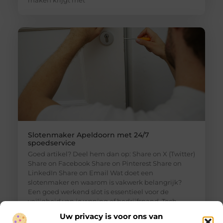
maken krijgt met
Slotenmaker Apeldoorn met 24/7
spoedservice
Goed artikel? Deel hem dan op: Share on X (Twitter)
Share on Facebook Share on Pinterest Share on
LinkedIn Share on Email Wat doet een
slotenmaker en waarom is vakwerk belangrijk?
Een goed werkend slot is essentieel voor de
veiligheid van je woning of bedrijfspand. Toch
merk je vaak pas hoe belangrijk dit is wanneer je
Uw privacy is voor ons van
plotseling voor een dichte