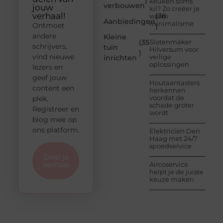
)
keuken soms
verbouwen
jouw
kil? Zo creëer je
verhaal!
(36
warm
Aanbiedingen
minimalisme
Ontmoet
)
andere
Kleine
(35
Slotenmaker
schrijvers,
tuin
Hilversum voor
)
vind nieuwe
veilige
inrichten
oplossingen
lezers en
geef jouw
Houtaantasters
content een
herkennen
voordat de
plek.
schade groter
Registreer en
wordt
blog mee op
ons platform.
Elektricien Den
Haag met 24/7
spoedservice
Deel je
verhaal
Aircoservice
helpt je de juiste
keuze maken