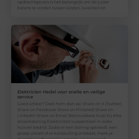
opdrachtgevers is het belangrijk om de juiste
balans te vinden tussen kosten, kwaliteit en
Elektricien Hedel voor snelle en veilige
service
Goed artikel? Deel hem dan op: Share on X (Twitter)
Share on Facebook Share on Pinterest Share on
LinkedIn Share on Email Betrouwbare hulp bij elke
stroomstoring Elektriciteit is essentieel in ieder
huis en bedrijf. Zodra er een storing optreedt, een
groep uitvalt of er kortsluiting ontstaat, merk je