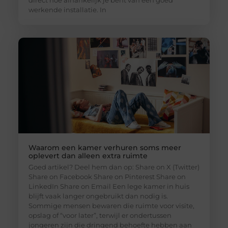
direct hoe afhankelijk je bent van een goed
werkende installatie. In
Waarom een kamer verhuren soms meer
oplevert dan alleen extra ruimte
Goed artikel? Deel hem dan op: Share on X (Twitter)
Share on Facebook Share on Pinterest Share on
LinkedIn Share on Email Een lege kamer in huis
blijft vaak langer ongebruikt dan nodig is.
Sommige mensen bewaren die ruimte voor visite,
opslag of “voor later”, terwijl er ondertussen
jongeren zijn die dringend behoefte hebben aan