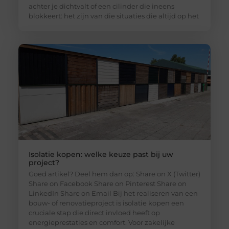
achter je dichtvalt of een cilinder die ineens
blokkeert: het zijn van die situaties die altijd op het
Isolatie kopen: welke keuze past bij uw
project?
Goed artikel? Deel hem dan op: Share on X (Twitter)
Share on Facebook Share on Pinterest Share on
LinkedIn Share on Email Bij het realiseren van een
bouw- of renovatieproject is isolatie kopen een
cruciale stap die direct invloed heeft op
energieprestaties en comfort. Voor zakelijke