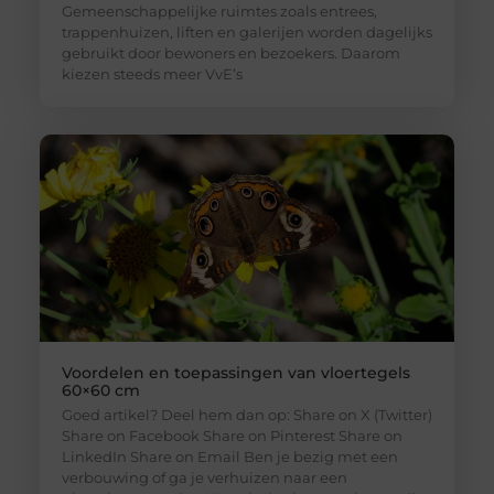
Gemeenschappelijke ruimtes zoals entrees,
trappenhuizen, liften en galerijen worden dagelijks
gebruikt door bewoners en bezoekers. Daarom
kiezen steeds meer VvE’s
Voordelen en toepassingen van vloertegels
60×60 cm
Goed artikel? Deel hem dan op: Share on X (Twitter)
Share on Facebook Share on Pinterest Share on
LinkedIn Share on Email Ben je bezig met een
verbouwing of ga je verhuizen naar een