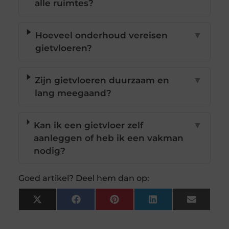
alle ruimtes?
Hoeveel onderhoud vereisen
▼
gietvloeren?
Zijn gietvloeren duurzaam en
▼
lang meegaand?
Kan ik een gietvloer zelf
▼
aanleggen of heb ik een vakman
nodig?
Goed artikel? Deel hem dan op:
X
Facebook
Pinterest
LinkedIn
Email
(Twitter)