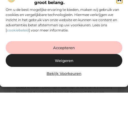
groot belang.
Om u de best mogelijke ervaring te bieden, maken wij gebruik van
cookies en vergelijkbare technologieën. Hiermee verkrijgen we
inzicht in het gebruik van onze website en kunnen we content en
advertenties beter afstemmen op uw voorkeuren. Lees ons
[
cookiebeleid
] voor meer informatie.
Accepteren
Weigeren
Bekijk Voorkeuren
Slimme opbergruimte begint bij maatwerk in
de slaapkamer
Goed artikel? Deel hem dan op: Share on X (Twitter)
Share on Facebook Share on Pinterest Share on
LinkedIn Share on Email Een rustige slaapkamer
begint niet bij het bed, maar bij wat je níet ziet.
Rondslingerende kleding, volle kasten en gebrek
aan overzicht zorgen voor onrust. Wie dat wil
doorbreken, komt al snel uit bij een oplossing zoals
een