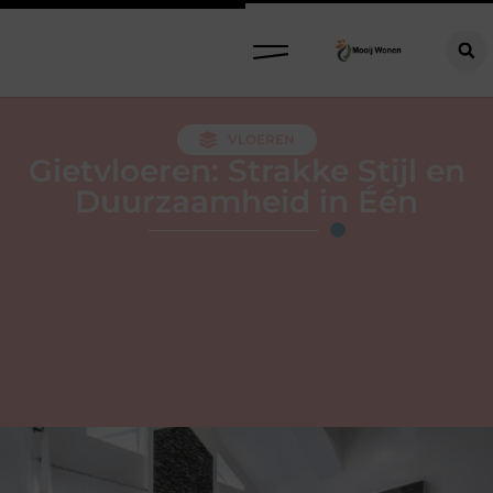
VLOEREN
Gietvloeren: Strakke Stijl en
Duurzaamheid in Één