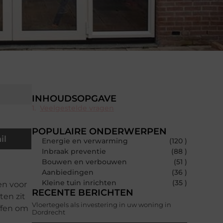
INHOUDSOPGAVE
Veelgestelde vragen
POPULAIRE ONDERWERPEN
il
Energie en verwarming
(120 )
Inbraak preventie
(88 )
Bouwen en verbouwen
(51 )
Aanbiedingen
(36 )
Kleine tuin inrichten
(35 )
en voor
RECENTE BERICHTEN
ten zit
Vloertegels als investering in uw woning in
offen om
Dordrecht