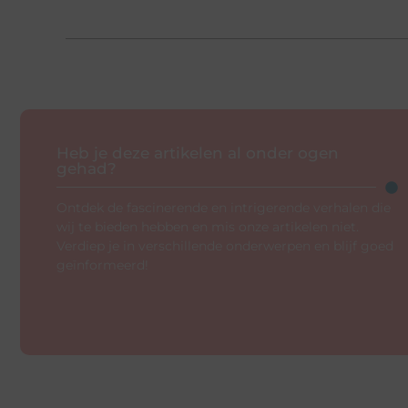
Heb je deze artikelen al onder ogen
gehad?
Ontdek de fascinerende en intrigerende verhalen die
wij te bieden hebben en mis onze artikelen niet.
Verdiep je in verschillende onderwerpen en blijf goed
geïnformeerd!