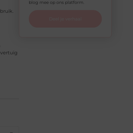
blog mee op ons platform.
n
bruik.
Deel je verhaal
n
overtuig