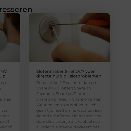
eresseren
4/7
Slotenmaker Snel 24/7 voor
ulp
directe hulp bij slotproblemen
 op:
Goed artikel? Deel hem dan op:
n
Share on X (Twitter) Share on
t
Facebook Share on Pinterest
 Email
Share on LinkedIn Share on Email
Wanneer een slotprobleem echt
d van
geen tijd heeft om te wachten Een
n het
sleutel die afbreekt in het slot, een
ezelf
deur die achter je dichtvalt of een
eekt of
cilinder die ineens blokkeert: het