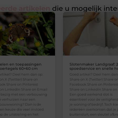
erde artikelen
die u mogelijk int
elen en toepassingen
Slotenmaker Landgraaf: 2
loertegels 60×60 cm
spoedservice en snelle h
rtikel? Deel hem dan op:
Goed artikel? Deel hem dan
on X (Twitter) Share on
Share on X (Twitter) Share o
ok Share on Pinterest
Facebook Share on Pinteres
on LinkedIn Share on Email
Share on LinkedIn Share on
 bezig met een verbouwing
Een goed werkend slot is
je verhuizen naar een
essentieel voor de veilighei
bouwwoning? Dan is de
je woning of bedrijf. Toch ka
een keuze die veel invloed
iedereen overkomen dat je j
op de uitstraling en het
buitensluit, een sleutel afbr