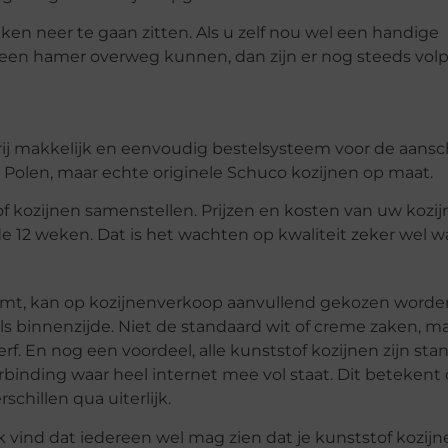
ken neer te gaan zitten. Als u zelf nou wel een handige
een hamer overweg kunnen, dan zijn er nog steeds vol
rij makkelijk en eenvoudig bestelsysteem voor de aansc
t Polen, maar echte originele Schuco kozijnen op maat.
 kozijnen samenstellen. Prijzen en kosten van uw kozijn
 de 12 weken. Dat is het wachten op kwaliteit zeker wel w
komt, kan op kozijnenverkoop aanvullend gekozen worde
ls binnenzijde. Niet de standaard wit of creme zaken, ma
rf. En nog een voordeel, alle kunststof kozijnen zijn sta
binding waar heel internet mee vol staat. Dit betekent
schillen qua uiterlijk.
 ik vind dat iedereen wel mag zien dat je kunststof kozijn