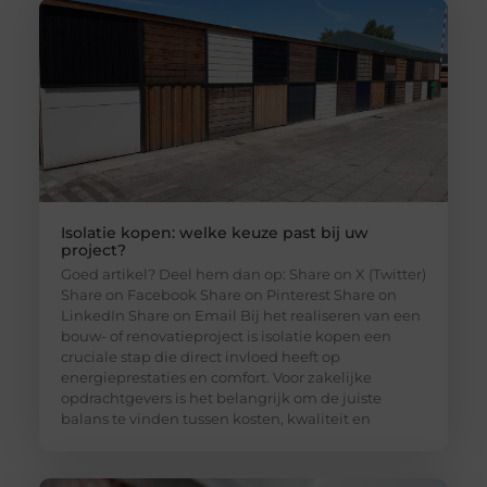
Isolatie kopen: welke keuze past bij uw
project?
Goed artikel? Deel hem dan op: Share on X (Twitter)
Share on Facebook Share on Pinterest Share on
LinkedIn Share on Email Bij het realiseren van een
bouw- of renovatieproject is isolatie kopen een
cruciale stap die direct invloed heeft op
energieprestaties en comfort. Voor zakelijke
opdrachtgevers is het belangrijk om de juiste
balans te vinden tussen kosten, kwaliteit en