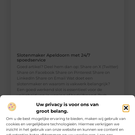
Slotenmaker Apeldoorn met 24/7
spoedservice
Goed artikel? Deel hem dan op: Share on X (Twitter)
Share on Facebook Share on Pinterest Share on
LinkedIn Share on Email Wat doet een
slotenmaker en waarom is vakwerk belangrijk?
Een goed werkend slot is essentieel voor de
veiligheid van je woning of bedrijfspand. Toch
merk je vaak pas hoe belangrijk dit is wanneer je
Uw privacy is voor ons van
plotseling voor een dichte
groot belang.
Om u de best mogelijke ervaring te bieden, maken wij gebruik van
cookies en vergelijkbare technologieën. Hiermee verkrijgen we
inzicht in het gebruik van onze website en kunnen we content en
advertenties beter afstemmen op uw voorkeuren. Lees ons