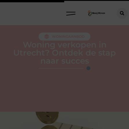
WONINGAANBOD
Woning verkopen in
Utrecht? Ontdek de stap
naar succes