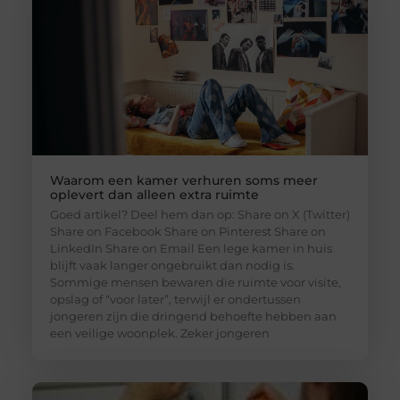
Waarom een kamer verhuren soms meer
oplevert dan alleen extra ruimte
Goed artikel? Deel hem dan op: Share on X (Twitter)
Share on Facebook Share on Pinterest Share on
LinkedIn Share on Email Een lege kamer in huis
blijft vaak langer ongebruikt dan nodig is.
Sommige mensen bewaren die ruimte voor visite,
opslag of “voor later”, terwijl er ondertussen
jongeren zijn die dringend behoefte hebben aan
een veilige woonplek. Zeker jongeren