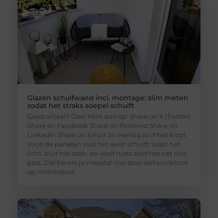
Glazen schuifwand incl. montage: slim meten
zodat het straks soepel schuift
Goed artikel? Deel hem dan op: Share on X (Twitter)
Share on Facebook Share on Pinterest Share on
LinkedIn Share on Email Je merkt pas of het klopt
als je de panelen voor het eerst schuift: loopt het
licht, sluit het strak, en voelt niets alsof het nét niet
past. Dat bereik je meestal niet door zelf eindeloos
op millimeters