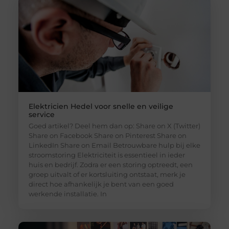
Elektricien Hedel voor snelle en veilige
service
Goed artikel? Deel hem dan op: Share on X (Twitter)
Share on Facebook Share on Pinterest Share on
LinkedIn Share on Email Betrouwbare hulp bij elke
stroomstoring Elektriciteit is essentieel in ieder
huis en bedrijf. Zodra er een storing optreedt, een
groep uitvalt of er kortsluiting ontstaat, merk je
direct hoe afhankelijk je bent van een goed
werkende installatie. In