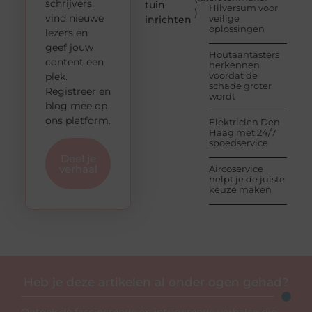
schrijvers,
tuin
Hilversum voor
)
vind nieuwe
veilige
inrichten
oplossingen
lezers en
geef jouw
Houtaantasters
content een
herkennen
voordat de
plek.
schade groter
Registreer en
wordt
blog mee op
ons platform.
Elektricien Den
Haag met 24/7
spoedservice
Deel je
verhaal
Aircoservice
helpt je de juiste
keuze maken
Heb je deze artikelen al onder ogen gehad?
Ontdek de fascinerende en intrigerende verhalen die