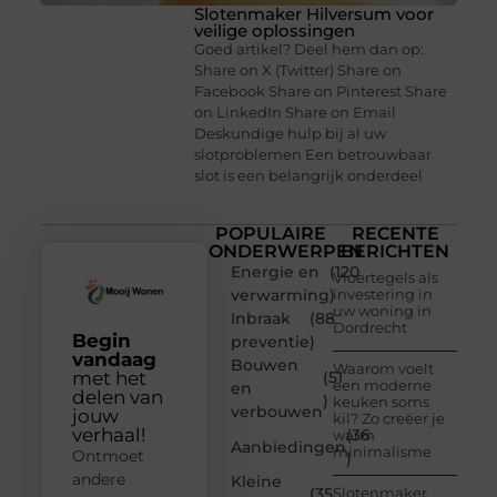
Slotenmaker Hilversum voor
veilige oplossingen
Goed artikel? Deel hem dan op:
Share on X (Twitter) Share on
Facebook Share on Pinterest Share
on LinkedIn Share on Email
Deskundige hulp bij al uw
slotproblemen Een betrouwbaar
slot is een belangrijk onderdeel
POPULAIRE
RECENTE
ONDERWERPEN
BERICHTEN
Energie en
(120
Vloertegels als
verwarming
)
investering in
uw woning in
Inbraak
(88
Dordrecht
Begin
preventie
)
vandaag
Bouwen
Waarom voelt
met het
(51
een moderne
en
delen van
)
keuken soms
verbouwen
jouw
kil? Zo creëer je
verhaal!
(36
warm
Aanbiedingen
minimalisme
Ontmoet
)
andere
Kleine
(35
Slotenmaker