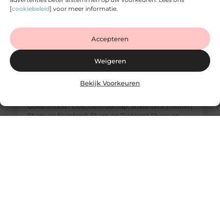
[
cookiebeleid
] voor meer informatie.
Accepteren
Weigeren
Bekijk Voorkeuren
Slimme opbergruimte begint bij maatwerk in
de slaapkamer
Goed artikel? Deel hem dan op: Share on X (Twitter)
Share on Facebook Share on Pinterest Share on
LinkedIn Share on Email Een rustige slaapkamer
begint niet bij het bed, maar bij wat je níet ziet.
Rondslingerende kleding, volle kasten en gebrek
aan overzicht zorgen voor onrust. Wie dat wil
doorbreken, komt al snel uit bij een oplossing zoals
een