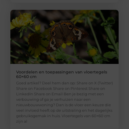
Voordelen en toepassingen van vloertegels
60×60 cm
Goed artikel? Deel hem dan op: Share on X (Twitter)
Share on Facebook Share on Pinterest Share on
LinkedIn Share on Email Ben je bezig met een
verbouwing of ga je verhuizen naar een
nieuwbouwwoning? Dan is de vloer een keuze die
veel invloed heeft op de uitstraling en het dagelijks
gebruiksgemak in huis. Vloertegels van 60×60 cm
zijn al