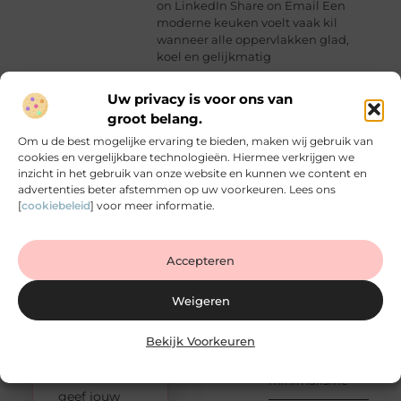
on LinkedIn Share on Email Een
moderne keuken voelt vaak kil
wanneer alle oppervlakken glad,
koel en gelijkmatig
Uw privacy is voor ons van
POPULAIRE
RECENTE
ONDERWERPEN
BERICHTEN
groot belang.
Energie en
(120
Pensioen en
Om u de best mogelijke ervaring te bieden, maken wij gebruik van
verwarming
)
verzekeringen
cookies en vergelijkbare technologieën. Hiermee verkrijgen we
combineren bij
Inbraak
(88
inzicht in het gebruik van onze website en kunnen we content en
een persoonlijk
advertenties beter afstemmen op uw voorkeuren. Lees ons
preventie
)
assurantiekantoor
[
cookiebeleid
] voor meer informatie.
in Arnhem
Begin
Bouwen
(51
vandaag
en
)
met het
Vloertegels als
verbouwen
investering in
delen van
Accepteren
(36
uw woning in
jouw
Aanbiedingen
Dordrecht
verhaal!
)
Weigeren
Ontmoet
Kleine
(35
Waarom voelt
andere
tuin
een moderne
)
schrijvers,
keuken soms
Bekijk Voorkeuren
inrichten
kil? Zo creëer je
vind nieuwe
warm
lezers en
minimalisme
geef jouw