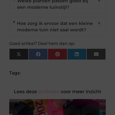
Welke planten passen goed bij
▼
een moderne tuinstijl?
Hoe zorg ik ervoor dat een kleine
▼
moderne tuin niet saai wordt?
Goed artikel? Deel hem dan op:
X
Facebook
Pinterest
LinkedIn
Email
(Twitter)
Tags:
Lees deze
artikelen
voor meer inzicht