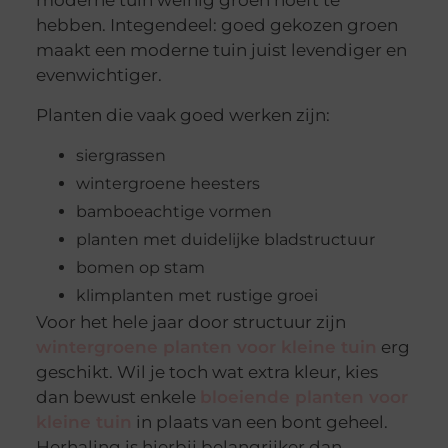
moderne tuin weinig groen hoeft te
hebben. Integendeel: goed gekozen groen
maakt een moderne tuin juist levendiger en
evenwichtiger.
Planten die vaak goed werken zijn:
siergrassen
wintergroene heesters
bamboeachtige vormen
planten met duidelijke bladstructuur
bomen op stam
klimplanten met rustige groei
Voor het hele jaar door structuur zijn
wintergroene planten voor kleine tuin
erg
geschikt. Wil je toch wat extra kleur, kies
dan bewust enkele
bloeiende planten voor
kleine tuin
in plaats van een bont geheel.
Herhaling is hierbij belangrijker dan