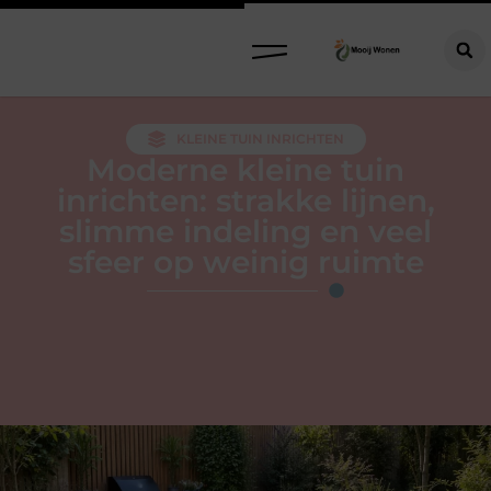
KLEINE TUIN INRICHTEN
Moderne kleine tuin
inrichten: strakke lijnen,
slimme indeling en veel
sfeer op weinig ruimte