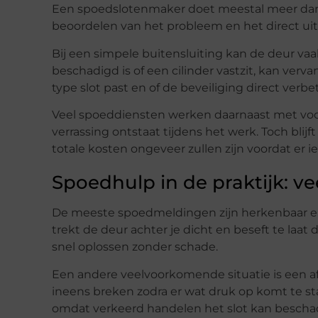
Een spoedslotenmaker doet meestal meer dan a
beoordelen van het probleem en het direct ui
Bij een simpele buitensluiting kan de deur vaa
beschadigd is of een cilinder vastzit, kan verv
type slot past en of de beveiliging direct ver
Veel spoeddiensten werken daarnaast met voora
verrassing ontstaat tijdens het werk. Toch blijf
totale kosten ongeveer zullen zijn voordat er i
Spoedhulp in de praktijk: v
De meeste spoedmeldingen zijn herkenbaar en k
trekt de deur achter je dicht en beseft te laat
snel oplossen zonder schade.
Een andere veelvoorkomende situatie is een af
ineens breken zodra er wat druk op komt te sta
omdat verkeerd handelen het slot kan bescha