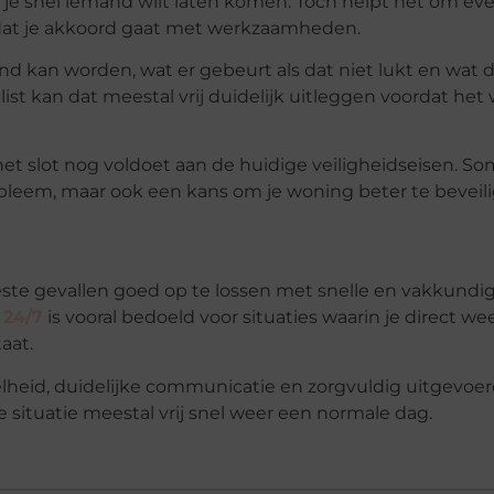
dat je snel iemand wilt laten komen. Toch helpt het om ev
rdat je akkoord gaat met werkzaamheden.
end kan worden, wat er gebeurt als dat niet lukt en wat 
ist kan dat meestal vrij duidelijk uitleggen voordat het
het slot nog voldoet aan de huidige veiligheidseisen. So
bleem, maar ook een kans om je woning beter te beveili
ste gevallen goed op te lossen met snelle en vakkundig
24/7
is vooral bedoeld voor situaties waarin je direct we
aat.
elheid, duidelijke communicatie en zorgvuldig uitgevoer
 situatie meestal vrij snel weer een normale dag.