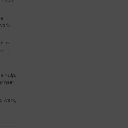
en kort
de
 werk
ms is
gen.
e hulp.
er naar
d werk.