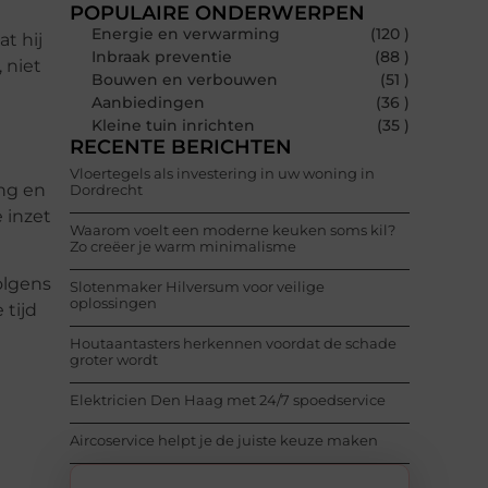
POPULAIRE ONDERWERPEN
Energie en verwarming
(120 )
t hij
Inbraak preventie
(88 )
 niet
Bouwen en verbouwen
(51 )
Aanbiedingen
(36 )
Kleine tuin inrichten
(35 )
RECENTE BERICHTEN
Vloertegels als investering in uw woning in
ing en
Dordrecht
e inzet
Waarom voelt een moderne keuken soms kil?
Zo creëer je warm minimalisme
olgens
Slotenmaker Hilversum voor veilige
oplossingen
 tijd
Houtaantasters herkennen voordat de schade
groter wordt
Elektricien Den Haag met 24/7 spoedservice
Aircoservice helpt je de juiste keuze maken