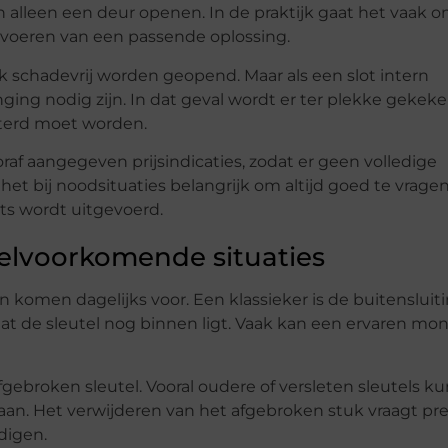
lleen een deur openen. In de praktijk gaat het vaak o
tvoeren van een passende oplossing.
k schadevrij worden geopend. Maar als een slot intern
anging nodig zijn. In dat geval wordt er ter plekke gekek
beterd moet worden.
f aangegeven prijsindicaties, zodat er geen volledige
t het bij noodsituaties belangrijk om altijd goed te vrage
ets wordt uitgevoerd.
eelvoorkomende situaties
omen dagelijks voor. Een klassieker is de buitensluitin
 dat de sleutel nog binnen ligt. Vaak kan een ervaren mon
gebroken sleutel. Vooral oudere of versleten sleutels k
an. Het verwijderen van het afgebroken stuk vraagt prec
digen.