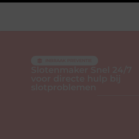
INBRAAK PREVENTIE
Slotenmaker Snel 24/7
voor directe hulp bij
slotproblemen