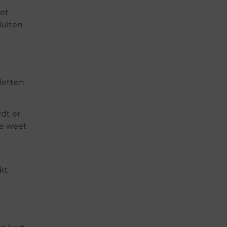
iet
luiten
letten.
rdt er
je weet
kt