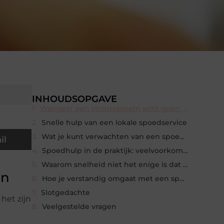
INHOUDSOPGAVE
Wanneer een slotprobleem echt geen tijd heeft om te wachten
Snelle hulp van een lokale spoedservice
Wat je kunt verwachten van een spoedslotenmaker
il
Spoedhulp in de praktijk: veelvoorkomende situaties
Waarom snelheid niet het enige is dat telt
en
Hoe je verstandig omgaat met een spoedmelding
Slotgedachte
 het zijn
Veelgestelde vragen