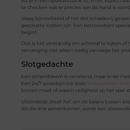
Als je in een spoedsituatie zit, is het logisch 
te checken wat er precies aan de hand is voo
Vraag bijvoorbeeld of het slot schadevrij geop
geschatte kosten zijn. Een betrouwbare special
begint.
Ook is het verstandig om achteraf te kijken of 
vervanging niet alleen nodig vanwege het pro
Slotgedachte
Een slotprobleem is vervelend, maar in de mee
Een 24/7 spoedservice zoals
Slotenmaker Snel
binnen moet of waarin veiligheid op het spel st
Uiteindelijk draait het om de balans tussen sn
Als die drie samenkomen, wordt een stressvolle