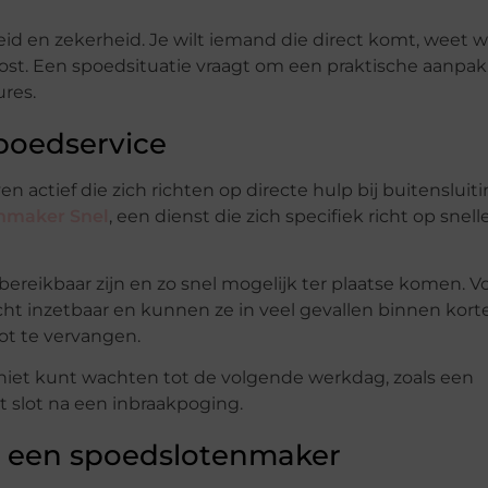
d en zekerheid. Je wilt iemand die direct komt, weet wa
st. Een spoedsituatie vraagt om een praktische aanpak,
res.
spoedservice
n actief die zich richten op directe hulp bij buitensluit
nmaker Snel
, een dienst die zich specifiek richt op snell
 bereikbaar zijn en zo snel mogelijk ter plaatse komen. V
ht inzetbaar en kunnen ze in veel gevallen binnen korte
ot te vervangen.
je niet kunt wachten tot de volgende werkdag, zoals een
t slot na een inbraakpoging.
n een spoedslotenmaker