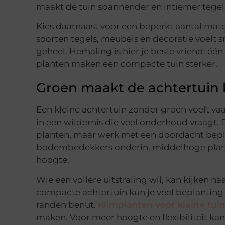
maakt de tuin spannender en intiemer tegeli
Kies daarnaast voor een beperkt aantal mater
soorten tegels, meubels en decoratie voelt sn
geheel. Herhaling is hier je beste vriend: éé
planten maken een compacte tuin sterker.
Groen maakt de achtertuin 
Een kleine achtertuin zonder groen voelt vaak
in een wildernis die veel onderhoud vraagt. 
planten, maar werk met een doordacht beplan
bodembedekkers onderin, middelhoge plante
hoogte.
Wie een vollere uitstraling wil, kan kijken na
compacte achtertuin kun je veel beplanting 
randen benut.
Klimplanten voor kleine tui
maken. Voor meer hoogte en flexibiliteit ka