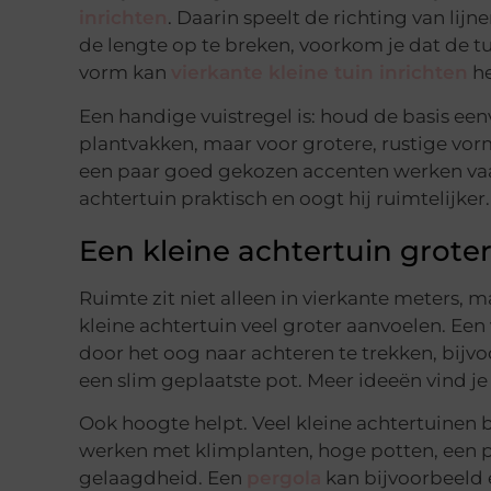
inrichten
. Daarin speelt de richting van lij
de lengte op te breken, voorkom je dat de 
vorm kan
vierkante kleine tuin inrichten
he
Een handige vuistregel is: houd de basis eenv
plantvakken, maar voor grotere, rustige vor
een paar goed gekozen accenten werken vaak 
achtertuin praktisch en oogt hij ruimtelijker.
Een kleine achtertuin groter 
Ruimte zit niet alleen in vierkante meters, 
kleine achtertuin veel groter aanvoelen. Een
door het oog naar achteren te trekken, bijv
een slim geplaatste pot. Meer ideeën vind je
Ook hoogte helpt. Veel kleine achtertuinen b
werken met klimplanten, hoge potten, een pe
gelaagdheid. Een
pergola
kan bijvoorbeeld e