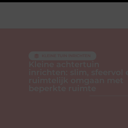
KLEINE TUIN INRICHTEN
Kleine achtertuin
inrichten: slim, sfeervol
ruimtelijk omgaan met
beperkte ruimte