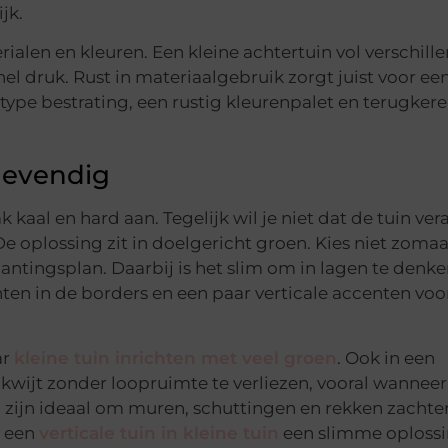
jk.
ialen en kleuren. Een kleine achtertuin vol verschill
el druk. Rust in materiaalgebruik zorgt juist voor ee
n type bestrating, een rustig kleurenpalet en terugker
levendig
 kaal en hard aan. Tegelijk wil je niet dat de tuin ver
De oplossing zit in doelgericht groen. Kies niet zomaa
tingsplan. Daarbij is het slim om in lagen te denke
n in de borders en een paar verticale accenten voo
ar
kleine tuin inrichten met veel groen
. Ook in een
kwijt zonder loopruimte te verliezen, vooral wanneer
n
zijn ideaal om muren, schuttingen en rekken zachter
n een
verticale tuin in kleine tuin
een slimme oplossin