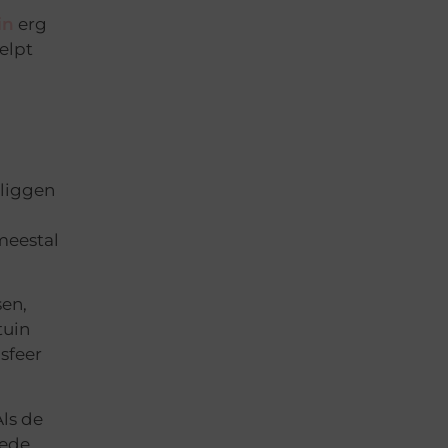
in
erg
helpt
 liggen
 meestal
sen,
tuin
sfeer
ls de
oede