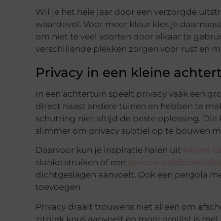
Wil je het hele jaar door een verzorgde uitstr
waardevol. Voor meer kleur kies je daarnaas
om niet te veel soorten door elkaar te gebru
verschillende plekken zorgen voor rust en m
Privacy in een kleine achter
In een achtertuin speelt privacy vaak een gro
direct naast andere tuinen en hebben te mak
schutting niet altijd de beste oplossing. Die
slimmer om privacy subtiel op te bouwen met
Daarvoor kun je inspiratie halen uit
kleine t
slanke struiken of een
groene erfafscheiding
dichtgeslagen aanvoelt. Ook een pergola met
toevoegen.
Privacy draait trouwens niet alleen om afsc
zitplek knus aanvoelt en mooi omlijst is met