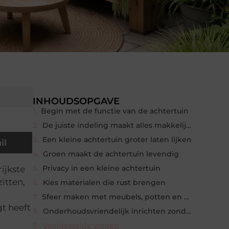
INHOUDSOPGAVE
Begin met de functie van de achtertuin
De juiste indeling maakt alles makkelijker
Een kleine achtertuin groter laten lijken
il
Groen maakt de achtertuin levendig
Privacy in een kleine achtertuin
ijkste
itten,
Kies materialen die rust brengen
Sfeer maken met meubels, potten en verlichting
gt heeft
Onderhoudsvriendelijk inrichten zonder sfeer te verliezen
Veelgestelde vragen