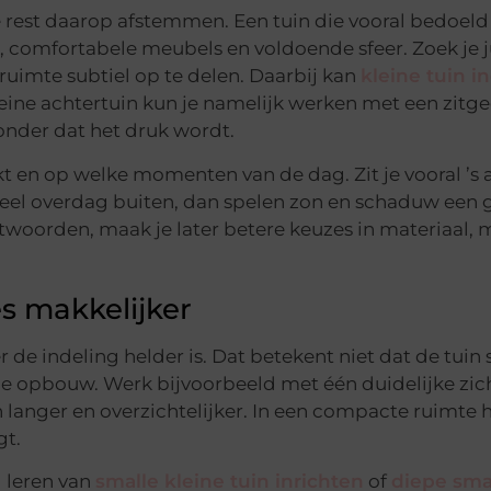
de rest daarop afstemmen. Een tuin die vooral bedoeld
, comfortabele meubels en voldoende sfeer. Zoek je j
ruimte subtiel op te delen. Daarbij kan
kleine tuin i
kleine achtertuin kun je namelijk werken met een zitge
zonder dat het druk wordt.
kt en op welke momenten van de dag. Zit je vooral ’s
e veel overdag buiten, dan spelen zon en schaduw een 
ntwoorden, maak je later betere keuzes in materiaal,
es makkelijker
 de indeling helder is. Dat betekent niet dat de tuin 
n de opbouw. Werk bijvoorbeeld met één duidelijke zich
n langer en overzichtelijker. In een compacte ruimte 
gt.
l leren van
smalle kleine tuin inrichten
of
diepe sma