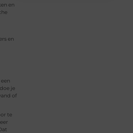
ken en
che
ers en
n een
 doe je
wand of
or te
meer
Dat