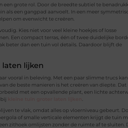
nen een grote rol. Door de breedte subtiel te benadruk
tuin als een gangpad aanvoelt. In een meer symmetris
lpen om evenwicht te creëren.
oudig. Kies niet voor veel kleine hoekjes of losse
men. Een compact terras, één of twee duidelijke bord
beter dan een tuin vol details. Daardoor blijft de
laten lijken
maar vooral in beleving. Met een paar slimme trucs ka
 van de beste manieren is het creëren van diepte. Dat
oorbeeld met een opvallende plant, een lichte achter
 bij
kleine tuin groter laten lijken
.
lijven te vlak, omdat alles op vloerniveau gebeurt. Do
rgola of smalle verticale elementen krijgt de tuin 
en zithoek omlijsten zonder de ruimte af te sluiten. 