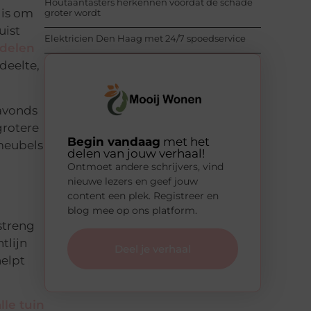
Houtaantasters herkennen voordat de schade
 is om
groter wordt
uist
Elektricien Den Haag met 24/7 spoedservice
ndelen
deelte,
 avonds
grotere
Begin vandaag
met het
 meubels
delen van jouw verhaal!
Ontmoet andere schrijvers, vind
nieuwe lezers en geef jouw
content een plek. Registreer en
blog mee op ons platform.
streng
tlijn
Deel je verhaal
helpt
lle tuin