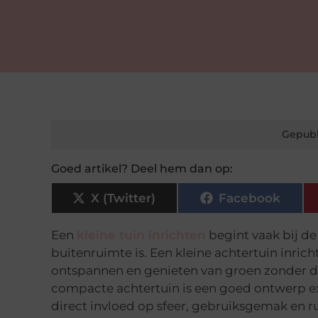
Gepubl
Goed artikel? Deel hem dan op:
X (Twitter)
Facebook
Een
kleine tuin inrichten
begint vaak bij de
buitenruimte is. Een kleine achtertuin inric
ontspannen en genieten van groen zonder dat
compacte achtertuin is een goed ontwerp extr
direct invloed op sfeer, gebruiksgemak en ru