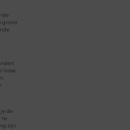
ende
n groter
ende
andert
r losse
n:
r
 je de
 te
g zijn.