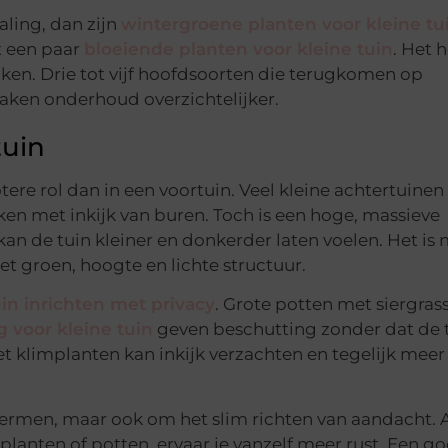
aling, dan zijn
wintergroene planten voor kleine tu
t een paar
bloeiende planten voor kleine tuin
. Het 
iken. Drie tot vijf hoofdsoorten die terugkomen op
aken onderhoud overzichtelijker.
tuin
tere rol dan in een voortuin. Veel kleine achtertuinen
en met inkijk van buren. Toch is een hoge, massieve
 kan de tuin kleiner en donkerder laten voelen. Het is
 groen, hoogte en lichte structuur.
uin inrichten met privacy
. Grote potten met siergras
 voor kleine tuin
geven beschutting zonder dat de 
 klimplanten kan inkijk verzachten en tegelijk meer 
hermen, maar ook om het slim richten van aandacht. A
 planten of potten, ervaar je vanzelf meer rust. Een g