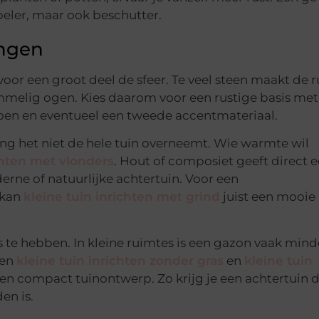
beler, maar ook beschutter.
engen
voor een groot deel de sfeer. Te veel steen maakt de 
rommelig ogen. Kies daarom voor een rustige basis me
en en eventueel een tweede accentmateriaal.
ang het niet de hele tuin overneemt. Wie warmte wil
chten met vlonders
. Hout of composiet geeft direct 
erne of natuurlijke achtertuin. Voor een
 kan
kleine tuin inrichten met grind
juist een mooie
as te hebben. In kleine ruimtes is een gazon vaak mind
ten
kleine tuin inrichten zonder gras
en
kleine tuin
n compact tuinontwerp. Zo krijg je een achtertuin d
en is.