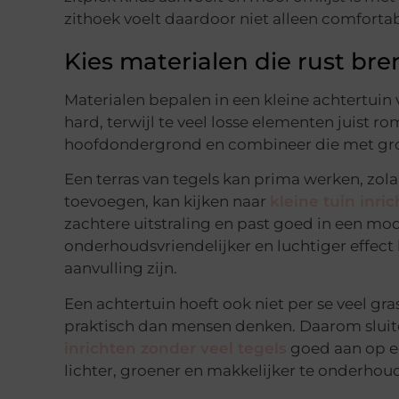
zithoek voelt daardoor niet alleen comforta
Kies materialen die rust br
Materialen bepalen in een kleine achtertuin 
hard, terwijl te veel losse elementen juist 
hoofdondergrond en combineer die met gro
Een terras van tegels kan prima werken, zol
toevoegen, kan kijken naar
kleine tuin inri
zachtere uitstraling en past goed in een mod
onderhoudsvriendelijker en luchtiger effect
aanvulling zijn.
Een achtertuin hoeft ook niet per se veel gr
praktisch dan mensen denken. Daarom slui
inrichten zonder veel tegels
goed aan op ee
lichter, groener en makkelijker te onderhoud