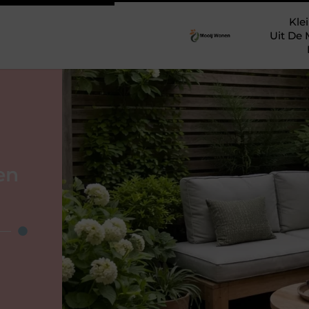
Klei
Uit De 
 en