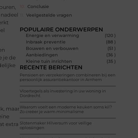
Conclusie
 buren,
 nadeel
Veelgestelde vragen
erkt
POPULAIRE ONDERWERPEN
el
Energie en verwarming
(120 )
Inbraak preventie
(88 )
Bouwen en verbouwen
(51 )
en
Aanbiedingen
(36 )
 je de
Kleine tuin inrichten
(35 )
delijke
RECENTE BERICHTEN
Pensioen en verzekeringen combineren bij een
persoonlijk assurantiekantoor in Arnhem
Vloertegels als investering in uw woning in
Dordrecht
Waarom voelt een moderne keuken soms kil?
jk, maar
Zo creëer je warm minimalisme
eine
Slotenmaker Hilversum voor veilige
t extra
oplossingen