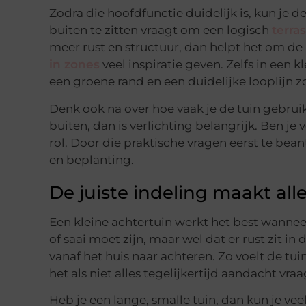
Zodra die hoofdfunctie duidelijk is, kun je 
buiten te zitten vraagt om een logisch
terras
meer rust en structuur, dan helpt het om de 
in zones
veel inspiratie geven. Zelfs in een 
een groene rand en een duidelijke looplijn 
Denk ook na over hoe vaak je de tuin gebrui
buiten, dan is verlichting belangrijk. Ben j
rol. Door die praktische vragen eerst te bea
en beplanting.
De juiste indeling maakt all
Een kleine achtertuin werkt het best wanneer
of saai moet zijn, maar wel dat er rust zit i
vanaf het huis naar achteren. Zo voelt de tui
het als niet alles tegelijkertijd aandacht vraa
Heb je een lange, smalle tuin, dan kun je vee