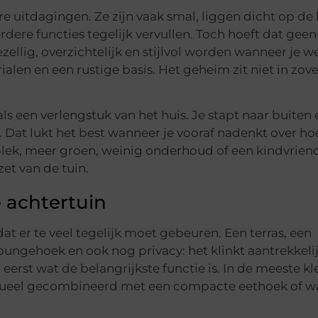
e uitdagingen. Ze zijn vaak smal, liggen dicht op de
ere functies tegelijk vervullen. Toch hoeft dat geen
gezellig, overzichtelijk en stijlvol worden wanneer je w
alen en een rustige basis. Het geheim zit niet in zove
ls een verlengstuk van het huis. Je stapt naar buiten 
Dat lukt het best wanneer je vooraf nadenkt over hoe
itplek, meer groen, weinig onderhoud of een kindvrien
et van de tuin.
 achtertuin
dat er te veel tegelijk moet gebeuren. Een terras, een
oungehoek en ook nog privacy: het klinkt aantrekkeli
erst wat de belangrijkste functie is. In de meeste kl
ntueel gecombineerd met een compacte eethoek of wa