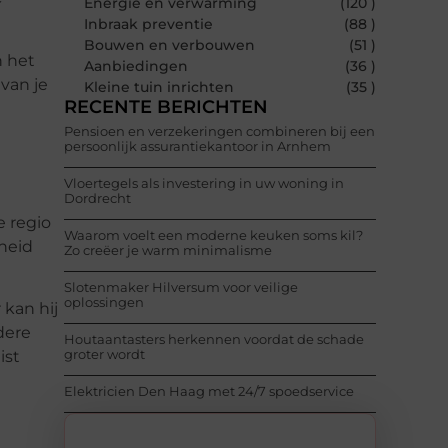
Energie en verwarming
(120 )
Inbraak preventie
(88 )
Bouwen en verbouwen
(51 )
n het
Aanbiedingen
(36 )
van je
Kleine tuin inrichten
(35 )
RECENTE BERICHTEN
t
Pensioen en verzekeringen combineren bij een
persoonlijk assurantiekantoor in Arnhem
Vloertegels als investering in uw woning in
Dordrecht
e regio
Waarom voelt een moderne keuken soms kil?
gheid
Zo creëer je warm minimalisme
Slotenmaker Hilversum voor veilige
oplossingen
kan hij
dere
Houtaantasters herkennen voordat de schade
groter wordt
ist
Elektricien Den Haag met 24/7 spoedservice