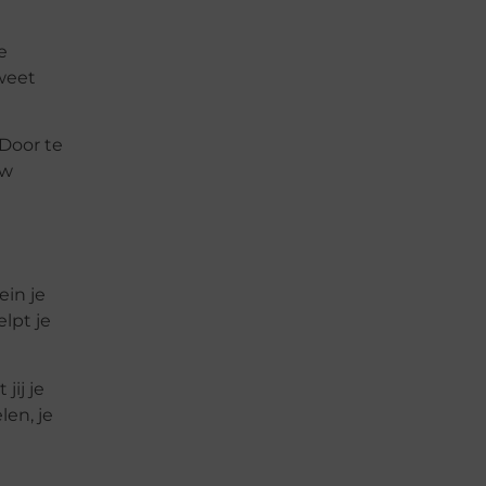
e
 weet
 Door te
uw
ein je
lpt je
jij je
len, je