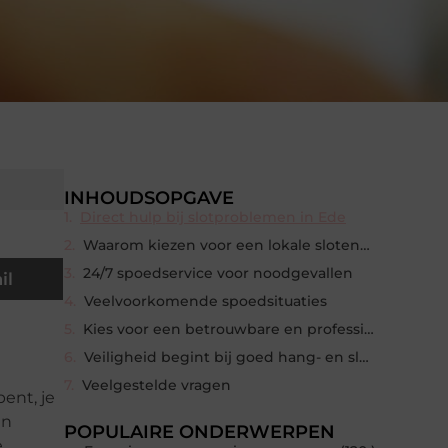
INHOUDSOPGAVE
Direct hulp bij slotproblemen in Ede
Waarom kiezen voor een lokale slotenmaker?
24/7 spoedservice voor noodgevallen
il
Veelvoorkomende spoedsituaties
Kies voor een betrouwbare en professionele partij
Veiligheid begint bij goed hang- en sluitwerk
Veelgestelde vragen
ent, je
en
POPULAIRE ONDERWERPEN
e