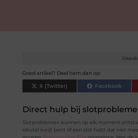
Gepubl
Goed artikel? Deel hem dan op:
X (Twitter)
Facebook
Direct hulp bij slotprobleme
Slotproblemen kunnen op elk moment ontstaan
sleutel kwijt bent of een slot hebt dat niet meer
ervaren
Slotenmaker Ede
onmisbaar. Met de j