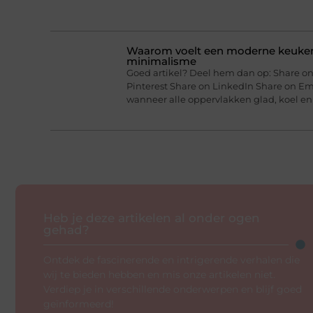
Waarom voelt een moderne keuken 
minimalisme
Goed artikel? Deel hem dan op: Share on
Pinterest Share on LinkedIn Share on Em
wanneer alle oppervlakken glad, koel en
Heb je deze artikelen al onder ogen
gehad?
Ontdek de fascinerende en intrigerende verhalen die
wij te bieden hebben en mis onze artikelen niet.
Verdiep je in verschillende onderwerpen en blijf goed
geïnformeerd!