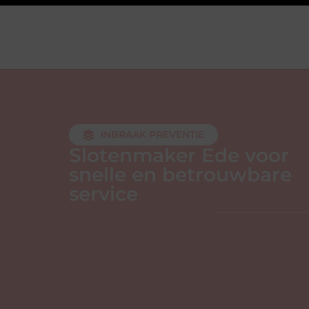
INBRAAK PREVENTIE
Slotenmaker Ede voor
snelle en betrouwbare
service