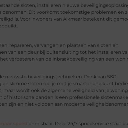
staande sloten, installeren nieuwe beveiligingsoplossi
igheidsnormen. Dit voorkomt toekomstige problemen en z
veiligd is. Voor inwoners van Alkmaar betekent dit gemo
opduikt.
nen, repareren, vervangen en plaatsen van sloten en
en van een deur bij buitensluiting tot het installeren v
 het verbeteren van de inbraakbeveiliging van een woni
de nieuwste beveiligingstechnieken. Denk aan SKG-
ing en slimme sloten die je met je smartphone kunt bedi
t, maar wordt ook de algemene veiligheid van je woning
n of historische panden is een professionele slotenmake
ten zijn en niet voldoen aan moderne veiligheidsnorme
kmaar spoed
onmisbaar. Deze 24/7 spoedservice staat d