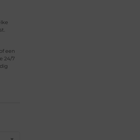
elke
t.
 of een
e 24/7
dig
▼