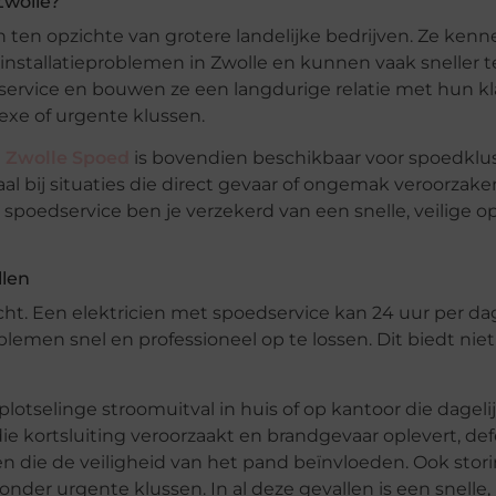
Zwolle?
n ten opzichte van grotere landelijke bedrijven. Ze ken
nstallatieproblemen in Zwolle en kunnen vaak sneller t
e service en bouwen ze een langdurige relatie met hun k
lexe of urgente klussen.
n Zwolle Spoed
is bovendien beschikbaar voor spoedklu
aal bij situaties die direct gevaar of ongemak veroorzaken
spoedservice ben je verzekerd van een snelle, veilige op
llen
t. Een elektricien met spoedservice kan 24 uur per dag
en snel en professioneel op te lossen. Dit biedt niet
plotselinge stroomuitval in huis of op kantoor die dageli
die kortsluiting veroorzaakt en brandgevaar oplevert, de
n die de veiligheid van het pand beïnvloeden. Ook stori
nder urgente klussen. In al deze gevallen is een snelle,