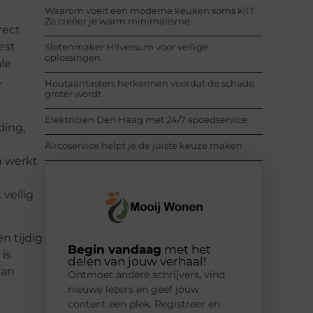
Waarom voelt een moderne keuken soms kil?
Zo creëer je warm minimalisme
rect
est
Slotenmaker Hilversum voor veilige
oplossingen
le
.
Houtaantasters herkennen voordat de schade
groter wordt
Elektricien Den Haag met 24/7 spoedservice
ding,
Aircoservice helpt je de juiste keuze maken
n werkt
 veilig
n tijdig
Begin vandaag
met het
is
delen van jouw verhaal!
kan
Ontmoet andere schrijvers, vind
nieuwe lezers en geef jouw
content een plek. Registreer en