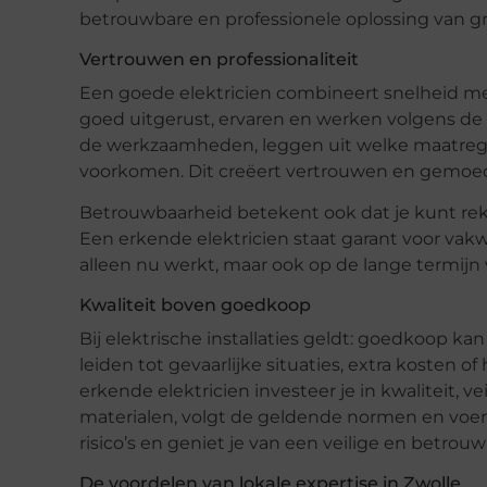
betrouwbare en professionele oplossing van gr
Vertrouwen en professionaliteit
Een goede elektricien combineert snelheid met
goed uitgerust, ervaren en werken volgens de
de werkzaamheden, leggen uit welke maatreg
voorkomen. Dit creëert vertrouwen en gemoedsr
Betrouwbaarheid betekent ook dat je kunt re
Een erkende elektricien staat garant voor vakwe
alleen nu werkt, maar ook op de lange termijn vei
Kwaliteit boven goedkoop
Bij elektrische installaties geldt: goedkoop ka
leiden tot gevaarlijke situaties, extra kosten o
erkende elektricien investeer je in kwaliteit
materialen, volgt de geldende normen en voe
risico’s en geniet je van een veilige en betrouwb
De voordelen van lokale expertise in Zwolle