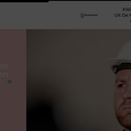
Klei
Uit De 
en
en