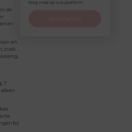
blog mee op ons platform.
nen de
er
Deel je verhaal
lanten
ssen en
, zoals
lossing,
, 7
 alleen
jkse
fecte
ngen bij