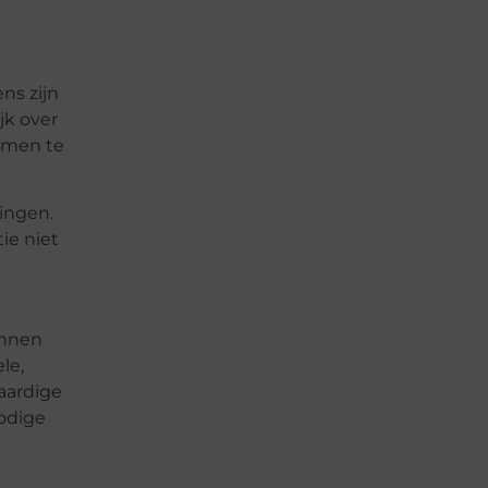
ns zijn
jk over
emen te
ingen.
ie niet
unnen
le,
aardige
odige