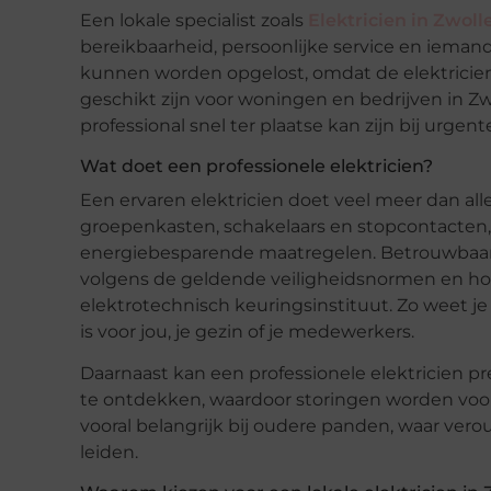
Een lokale specialist zoals
Elektricien in Zwoll
bereikbaarheid, persoonlijke service en ieman
kunnen worden opgelost, omdat de elektricie
geschikt zijn voor woningen en bedrijven in Z
professional snel ter plaatse kan zijn bij urgent
Wat doet een professionele elektricien?
Een ervaren elektricien doet veel meer dan alle
groepenkasten, schakelaars en stopcontacten,
energiebesparende maatregelen. Betrouwbaarhe
volgens de geldende veiligheidsnormen en hou
elektrotechnisch keuringsinstituut. Zo weet je z
is voor jou, je gezin of je medewerkers.
Daarnaast kan een professionele elektricien pr
te ontdekken, waardoor storingen worden voorko
vooral belangrijk bij oudere panden, waar ver
leiden.