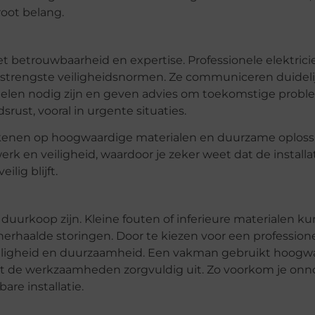
oot belang.
 betrouwbaarheid en expertise. Professionele elektricie
 strengste veiligheidsnormen. Ze communiceren duideli
elen nodig zijn en geven advies om toekomstige probl
ust, vooral in urgente situaties.
kenen op hoogwaardige materialen en duurzame oploss
rk en veiligheid, waardoor je zeker weet dat de installat
lig blijft.
n duurkoop zijn. Kleine fouten of inferieure materialen k
f herhaalde storingen. Door te kiezen voor een professione
, veiligheid en duurzaamheid. Een vakman gebruikt hoogw
rt de werkzaamheden zorgvuldig uit. Zo voorkom je onn
are installatie.