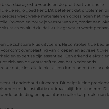
e
biedt daarbij extra voordelen. Je profiteert van snelle
d die de regio goed kent. Dit betekent dat problemen di
n precies weet welke materialen en oplossingen het me
wolle. Bovendien bouw je vertrouwen op, omdat een loka
e situaties en altijd duidelijk uitlegt wat er wordt gedaan
en de zichtbare klus uitvoeren. Hij controleert de bedra
 voorkomt overbelasting van groepen en adviseert over
id en expertise zijn essentieel. Een erkend elektricie
dt zich aan de voorschriften van het Nederlands
eker dat je installatie niet alleen functioneert, maar ook
eventief onderhoud uitvoeren. Dit helpt kleine probleme
men en de installatie optimaal blijft functioneren. Dit 
ouderde bedrading en apparatuur sneller tot problemen 