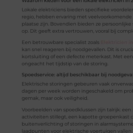
Waarom kiezen voor een lokale elektricien in 
Lokale elektriciens bieden specifieke voordele
regio, hebben ervaring met veelvoorkomende i
plaatse zijn. Bovendien bieden ze persoonlijk
op. Dit geeft extra vertrouwen, vooral bij comp
Een betrouwbare specialist zoals
Elektricien i
kan snel reageren bij noodgevallen. Dit is cruci
kortsluiting of een defecte meterkast. Met een 
ongeacht het tijdstip van de storing.
Spoedservice: altijd beschikbaar bij noodgeva
Elektrische storingen gebeuren vaak onverwach
dagen per week worden ingeschakeld om problem
gemak, maar ook veiligheid.
Voorbeelden van spoedklussen zijn talrijk: een 
activiteiten stillegt, een kapotte groepenkast 
buitenverlichting of storingen in alarmsysteme
laadpunten voor elektrische voertuigen vallen o