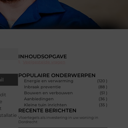
INHOUDSOPGAVE
Veelgestelde vragen
POPULAIRE ONDERWERPEN
il
Energie en verwarming
(120 )
Inbraak preventie
(88 )
Bouwen en verbouwen
(51 )
dit
Aanbiedingen
(36 )
e
Kleine tuin inrichten
(35 )
t
RECENTE BERICHTEN
tallatie
Vloertegels als investering in uw woning in
Dordrecht