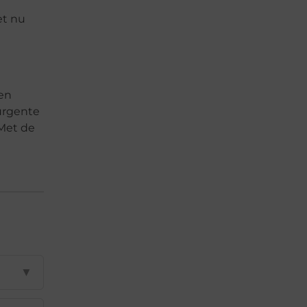
et nu
een
 urgente
 Met de
▼