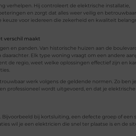
 verhelpen. Hij controleert de elektrische installatie,
erbeteringen en zorgt dat alles weer veilig en betrouwbaa
 keuze voor iedereen die zekerheid en kwaliteit belangr
t verschil maakt
gen en panden. Van historische huizen aan de boulevar
 daarachter. Elk type woning vraagt om een andere aan
 kent de regio, weet welke oplossingen effectief zijn en ka
ties.
trouwbaar werk volgens de geldende normen. Zo ben j
ig en professioneel wordt uitgevoerd, en dat je elektrische
ijvoorbeeld bij kortsluiting, een defecte groep of een 
ies wil je een elektricien die snel ter plaatse is en de si