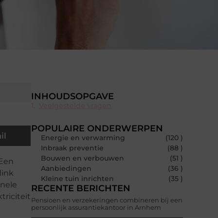
INHOUDSOPGAVE
Veelgestelde vragen
POPULAIRE ONDERWERPEN
il
Energie en verwarming
(120 )
Inbraak preventie
(88 )
Bouwen en verbouwen
(51 )
 Een
Aanbiedingen
(36 )
link
Kleine tuin inrichten
(35 )
onele
RECENTE BERICHTEN
triciteit
Pensioen en verzekeringen combineren bij een
persoonlijk assurantiekantoor in Arnhem