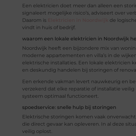
Een elektricien doet meer dan alleen een storing
signaleert mogelijke risico’s, adviseert over v
Daarom is
Elektricien in Noordwijk
de logische
vindt in huis of bedrijf.
waarom een lokale elektricien in Noordwijk he
Noordwijk heeft een bijzondere mix van wonin
moderne appartementen en villa’s in de wijken
elektrische installaties. Een lokale elektricien
en deskundig handelen bij storingen of renova
Een erkende vakman levert nauwkeurig en be
verzekerd dat elke reparatie of installatie veil
systeem optimaal functioneert.
spoedservice: snelle hulp bij storingen
Elektrische storingen komen vaak onverwacht. B
die direct gevaar kan opleveren. In al deze situat
veilig oplost.