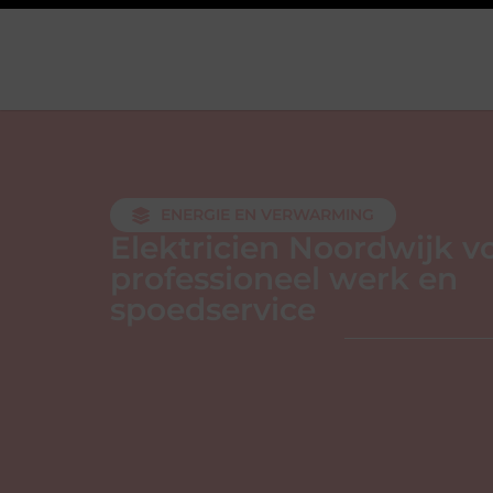
ENERGIE EN VERWARMING
Elektricien Noordwijk v
professioneel werk en
spoedservice