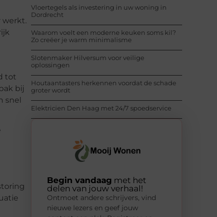
Vloertegels als investering in uw woning in
Dordrecht
r werkt.
ijk
Waarom voelt een moderne keuken soms kil?
Zo creëer je warm minimalisme
Slotenmaker Hilversum voor veilige
oplossingen
d tot
Houtaantasters herkennen voordat de schade
pak bij
groter wordt
n snel
Elektricien Den Haag met 24/7 spoedservice
e
Begin vandaag
met het
storing
delen van jouw verhaal!
tuatie
Ontmoet andere schrijvers, vind
nieuwe lezers en geef jouw