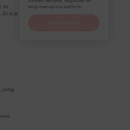
content een plek. Registreer en
t de
blog mee op ons platform.
Zo is je
Deel je verhaal
 veilig
onele