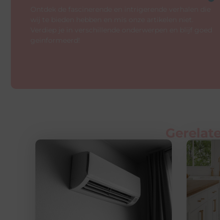
Ontdek de fascinerende en intrigerende verhalen die
wij te bieden hebben en mis onze artikelen niet.
Verdiep je in verschillende onderwerpen en blijf goed
geïnformeerd!
Gerelate