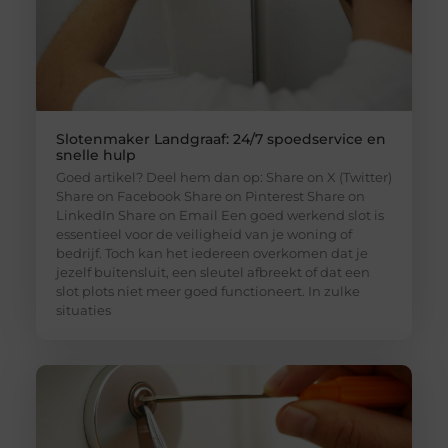
Slotenmaker Landgraaf: 24/7 spoedservice en
snelle hulp
Goed artikel? Deel hem dan op: Share on X (Twitter)
Share on Facebook Share on Pinterest Share on
LinkedIn Share on Email Een goed werkend slot is
essentieel voor de veiligheid van je woning of
bedrijf. Toch kan het iedereen overkomen dat je
jezelf buitensluit, een sleutel afbreekt of dat een
slot plots niet meer goed functioneert. In zulke
situaties