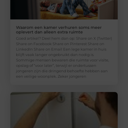
Waarom een kamer verhuren soms meer
oplevert dan alleen extra ruimte
Goed artikel? Deel hem dan op: Share on X (Twitter)
Share on Facebook Share on Pinterest Share on
LinkedIn Share on Email Een lege kamer in huis
blijft vaak langer ongebruikt dan nodig is.
Sommige mensen bewaren die ruimte voor visite,
opslag of “voor later”, terwijl er ondertussen
jongeren zijn die dringend behoefte hebben aan
een veilige woonplek. Zeker jongeren