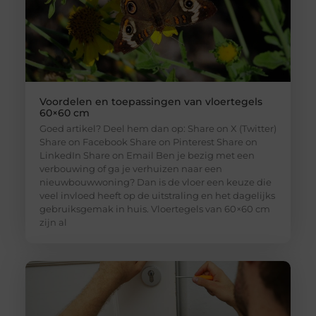
Voordelen en toepassingen van vloertegels
60×60 cm
Goed artikel? Deel hem dan op: Share on X (Twitter)
Share on Facebook Share on Pinterest Share on
LinkedIn Share on Email Ben je bezig met een
verbouwing of ga je verhuizen naar een
nieuwbouwwoning? Dan is de vloer een keuze die
veel invloed heeft op de uitstraling en het dagelijks
gebruiksgemak in huis. Vloertegels van 60×60 cm
zijn al