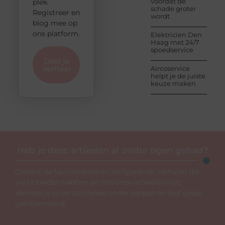
voordat de
plek.
schade groter
Registreer en
wordt
blog mee op
ons platform.
Elektricien Den
Haag met 24/7
spoedservice
Deel je
verhaal
Aircoservice
helpt je de juiste
keuze maken
Heb je deze artikelen al onder ogen gehad?
Ontdek de fascinerende en intrigerende verhalen die
wij te bieden hebben en mis onze artikelen niet.
Verdiep je in verschillende onderwerpen en blijf goed
geïnformeerd!