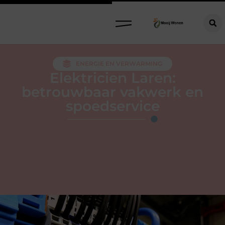
ENERGIE EN VERWARMING
Elektricien Laren:
betrouwbaar vakwerk en
spoedservice