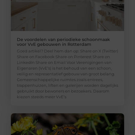
De voordelen van periodieke schoonmaak
voor VvE gebouwen in Rotterdam
Goed artikel? Deel hem dan op: Share on X (Twitter)
Share on Facebook Share on Pinterest Share on
LinkedIn Share on Email Voor Verenigingen van
Eigenaren (VvE’s) is het behoud van een schoon,
veilig en representatief gebouw van groot belang.
Gemeenschappelijke ruimtes zoals entrees,
trappenhuizen, liften en galerijen worden dagelijks
gebruikt door bewoners en bezoekers. Daarom
kiezen steeds meer VvE’s