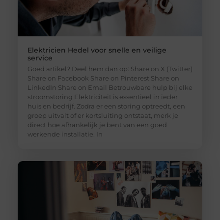
Elektricien Hedel voor snelle en veilige
service
Goed artikel? Deel hem dan op: Share on X (Twitter)
Share on Facebook Share on Pinterest Share on
LinkedIn Share on Email Betrouwbare hulp bij elke
stroomstoring Elektriciteit is essentieel in ieder
huis en bedrijf. Zodra er een storing optreedt, een
groep uitvalt of er kortsluiting ontstaat, merk je
direct hoe afhankelijk je bent van een goed
werkende installatie. In