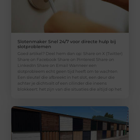
Slotenmaker Snel 24/7 voor directe hulp bij
slotproblemen
Goed artikel? Deel hem dan op: Share on X (Twitter)
Share on Facebook Share on Pinterest Share on
LinkedIn Share on Email Wanneer een
slotprobleem echt geen tijd heeft om te wachten
Een sleutel die afbreekt in het slot, een deur die
achter je dichtvalt of een cilinder die ineens
blokkeert: het zijn van die situaties die altijd op het