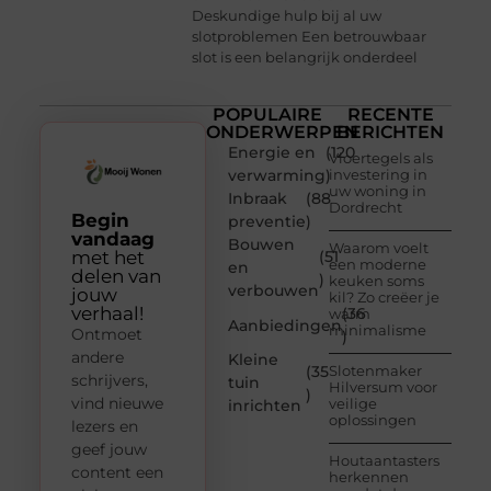
Deskundige hulp bij al uw
slotproblemen Een betrouwbaar
slot is een belangrijk onderdeel
POPULAIRE
RECENTE
ONDERWERPEN
BERICHTEN
Energie en
(120
Vloertegels als
verwarming
)
investering in
uw woning in
Inbraak
(88
Dordrecht
Begin
preventie
)
vandaag
Bouwen
Waarom voelt
met het
(51
een moderne
en
delen van
)
keuken soms
verbouwen
jouw
kil? Zo creëer je
verhaal!
(36
warm
Aanbiedingen
minimalisme
Ontmoet
)
andere
Kleine
(35
Slotenmaker
schrijvers,
tuin
Hilversum voor
)
vind nieuwe
veilige
inrichten
oplossingen
lezers en
geef jouw
Houtaantasters
content een
herkennen