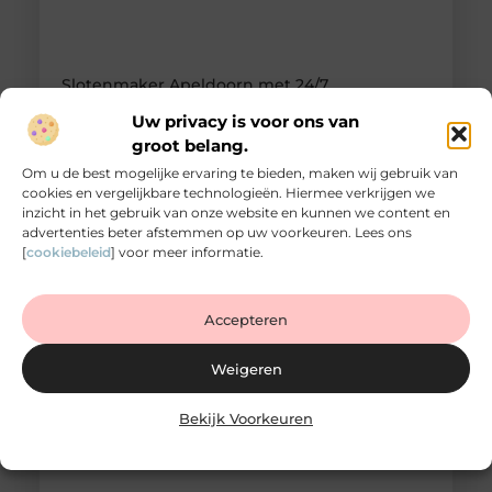
Slotenmaker Apeldoorn met 24/7
spoedservice
Uw privacy is voor ons van
Goed artikel? Deel hem dan op: Share on X (Twitter)
groot belang.
Share on Facebook Share on Pinterest Share on
LinkedIn Share on Email Wat doet een
Om u de best mogelijke ervaring te bieden, maken wij gebruik van
slotenmaker en waarom is vakwerk belangrijk?
cookies en vergelijkbare technologieën. Hiermee verkrijgen we
Een goed werkend slot is essentieel voor de
inzicht in het gebruik van onze website en kunnen we content en
veiligheid van je woning of bedrijfspand. Toch
advertenties beter afstemmen op uw voorkeuren. Lees ons
merk je vaak pas hoe belangrijk dit is wanneer je
[
cookiebeleid
] voor meer informatie.
plotseling voor een dichte
Accepteren
Weigeren
Bekijk Voorkeuren