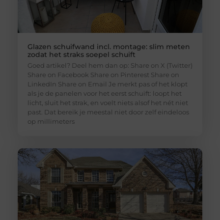
Glazen schuifwand incl. montage: slim meten
zodat het straks soepel schuift
Goed artikel? Deel hem dan op: Share on X (Twitter)
Share on Facebook Share on Pinterest Share on
LinkedIn Share on Email Je merkt pas of het klopt
als je de panelen voor het eerst schuift: loopt het
licht, sluit het strak, en voelt niets alsof het nét niet
past. Dat bereik je meestal niet door zelf eindeloos
op millimeters