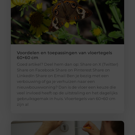
Voordelen en toepassingen van vloertegels
60×60 cm
Goed artikel? Deel hem dan op: Share on X (Twitter)
Share on Facebook Share on Pinterest Share on
LinkedIn Share on Email Ben je bezig met een
verbouwing of ga je verhuizen naar een
nieuwbouwwoning? Dan is de vloer een keuze die
veel invloed heeft op de uitstraling en het dagelijks
gebruiksgemak in huis. Vloertegels van 60×60 cm
zijn al