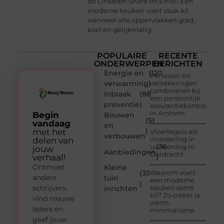
on LinkedIn Share on Email Een
moderne keuken voelt vaak kil
wanneer alle oppervlakken glad,
koel en gelijkmatig
POPULAIRE
RECENTE
ONDERWERPEN
BERICHTEN
Energie en
(120
Pensioen en
verwarming
)
verzekeringen
combineren bij
Inbraak
(88
een persoonlijk
preventie
)
assurantiekantoor
in Arnhem
Begin
Bouwen
(51
vandaag
en
)
met het
Vloertegels als
verbouwen
investering in
delen van
(36
uw woning in
jouw
Aanbiedingen
Dordrecht
verhaal!
)
Ontmoet
Kleine
(35
Waarom voelt
andere
tuin
een moderne
)
schrijvers,
keuken soms
inrichten
kil? Zo creëer je
vind nieuwe
warm
lezers en
minimalisme
geef jouw