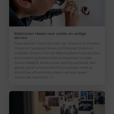
Elektricien Hedel voor snelle en veilige
service
Goed artikel? Deel hem dan op: Share on X (Twitter)
Share on Facebook Share on Pinterest Share on
LinkedIn Share on Email Betrouwbare hulp bij elke
stroomstoring Elektriciteit is essentieel in ieder
huis en bedrijf. Zodra er een storing optreedt, een
groep uitvalt of er kortsluiting ontstaat, merk je
direct hoe afhankelijk je bent van een goed
werkende installatie. In