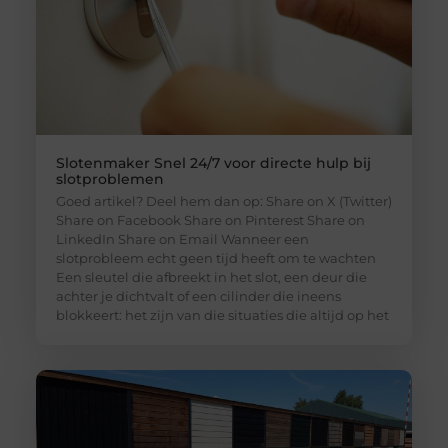
Slotenmaker Snel 24/7 voor directe hulp bij
slotproblemen
Goed artikel? Deel hem dan op: Share on X (Twitter)
Share on Facebook Share on Pinterest Share on
LinkedIn Share on Email Wanneer een
slotprobleem echt geen tijd heeft om te wachten
Een sleutel die afbreekt in het slot, een deur die
achter je dichtvalt of een cilinder die ineens
blokkeert: het zijn van die situaties die altijd op het