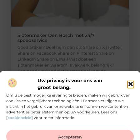
Slotenmaker Den Bosch met 24/7
spoedservice
Goed artikel? Deel hem dan op: Share on X (Twitter)
Share on Facebook Share on Pinterest Share on
LinkedIn Share on Email Wat doet een
slotenmaker en waarom is vakwerk belangrijk?
Een goed werkend slot is essentieel voor de
veiligheid van je woning of bedrijfspand. Toch
Uw privacy is voor ons van
merk je vaak pas hoe belangrijk dit is wanneer je te
groot belang.
maken krijgt met
Om u de best mogelijke ervaring te bieden, maken wij gebruik van
cookies en vergelijkbare technologieën. Hiermee verkrijgen we
inzicht in het gebruik van onze website en kunnen we content en
advertenties beter afstemmen op uw voorkeuren. Lees ons
[
cookiebeleid
] voor meer informatie.
Accepteren