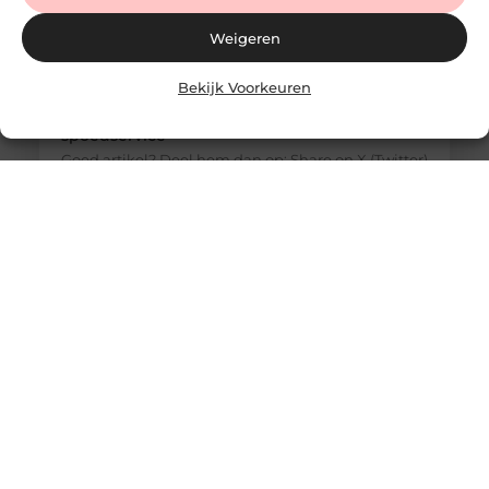
Weigeren
Bekijk Voorkeuren
Slotenmaker Apeldoorn met 24/7
spoedservice
Goed artikel? Deel hem dan op: Share on X (Twitter)
Share on Facebook Share on Pinterest Share on
LinkedIn Share on Email Wat doet een
slotenmaker en waarom is vakwerk belangrijk?
Een goed werkend slot is essentieel voor de
veiligheid van je woning of bedrijfspand. Toch
merk je vaak pas hoe belangrijk dit is wanneer je
plotseling voor een dichte