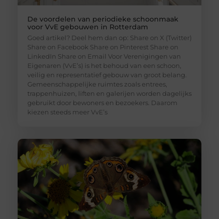
De voordelen van periodieke schoonmaak
voor VvE gebouwen in Rotterdam
Goed artikel? Deel hem dan op: Share on X (Twitter)
Share on Facebook Share on Pinterest Share on
LinkedIn Share on Email Voor Verenigingen van
Eigenaren (VvE’s) is het behoud van een schoon,
veilig en representatief gebouw van groot belang.
Gemeenschappelijke ruimtes zoals entrees,
trappenhuizen, liften en galerijen worden dagelijks
gebruikt door bewoners en bezoekers. Daarom
kiezen steeds meer VvE’s