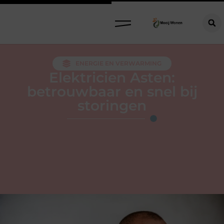
ENERGIE EN VERWARMING
Elektricien Asten:
betrouwbaar en snel bij
storingen