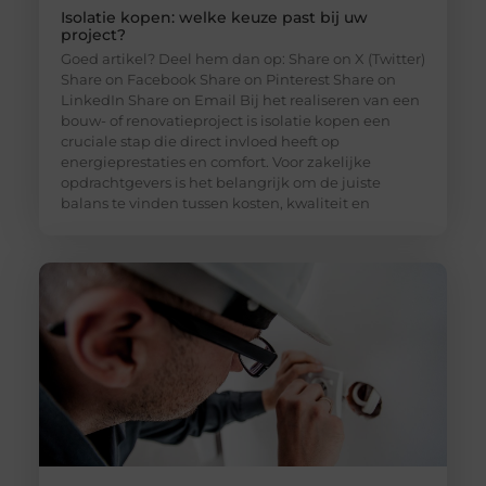
Isolatie kopen: welke keuze past bij uw
project?
Goed artikel? Deel hem dan op: Share on X (Twitter)
Share on Facebook Share on Pinterest Share on
LinkedIn Share on Email Bij het realiseren van een
bouw- of renovatieproject is isolatie kopen een
cruciale stap die direct invloed heeft op
energieprestaties en comfort. Voor zakelijke
opdrachtgevers is het belangrijk om de juiste
balans te vinden tussen kosten, kwaliteit en