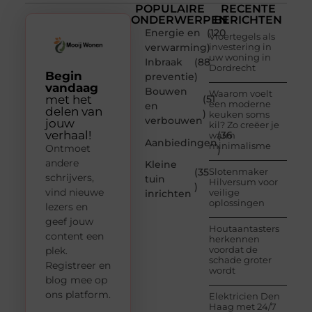
POPULAIRE
RECENTE
ONDERWERPEN
BERICHTEN
Energie en
(120
Vloertegels als
verwarming
)
investering in
uw woning in
Inbraak
(88
Dordrecht
Begin
preventie
)
vandaag
Bouwen
Waarom voelt
met het
(51
een moderne
en
delen van
)
keuken soms
verbouwen
jouw
kil? Zo creëer je
verhaal!
(36
warm
Aanbiedingen
minimalisme
Ontmoet
)
andere
Kleine
(35
Slotenmaker
schrijvers,
tuin
Hilversum voor
)
vind nieuwe
veilige
inrichten
oplossingen
lezers en
geef jouw
Houtaantasters
content een
herkennen
voordat de
plek.
schade groter
Registreer en
wordt
blog mee op
ons platform.
Elektricien Den
Haag met 24/7