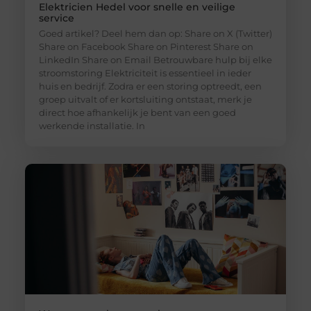
Elektricien Hedel voor snelle en veilige
service
Goed artikel? Deel hem dan op: Share on X (Twitter)
Share on Facebook Share on Pinterest Share on
LinkedIn Share on Email Betrouwbare hulp bij elke
stroomstoring Elektriciteit is essentieel in ieder
huis en bedrijf. Zodra er een storing optreedt, een
groep uitvalt of er kortsluiting ontstaat, merk je
direct hoe afhankelijk je bent van een goed
werkende installatie. In