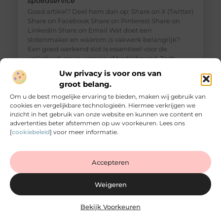
spoedservice
Goed artikel? Deel hem dan op: Share on X (Twitter)
Share on Facebook Share on Pinterest Share on
LinkedIn Share on Email Wat doet een
slotenmaker en waarom is vakwerk belangrijk?
Een goed werkend slot is essentieel voor de
veiligheid van je woning of bedrijfspand. Toch
merk je vaak pas hoe belangrijk dit is wanneer je
Uw privacy is voor ons van
plotseling voor een dichte
groot belang.
Om u de best mogelijke ervaring te bieden, maken wij gebruik van
cookies en vergelijkbare technologieën. Hiermee verkrijgen we
inzicht in het gebruik van onze website en kunnen we content en
advertenties beter afstemmen op uw voorkeuren. Lees ons
[
cookiebeleid
] voor meer informatie.
Accepteren
Weigeren
Bekijk Voorkeuren
Slimme opbergruimte begint bij maatwerk in
de slaapkamer