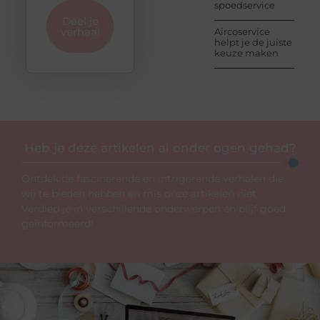
spoedservice
Deel je
verhaal
Aircoservice
helpt je de juiste
keuze maken
Heb je deze artikelen al onder ogen gehad?
Ontdek de fascinerende en intrigerende verhalen die
wij te bieden hebben en mis onze artikelen niet.
Verdiep je in verschillende onderwerpen en blijf goed
geïnformeerd!