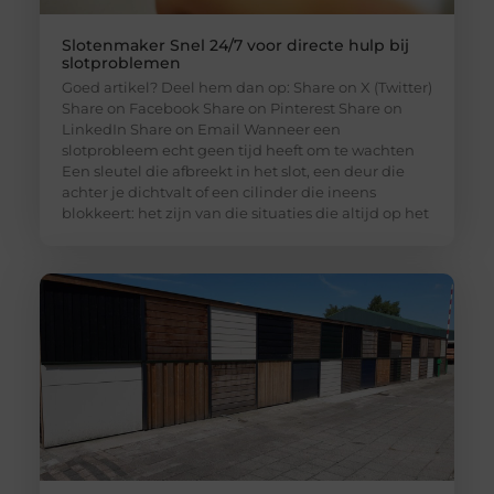
Slotenmaker Snel 24/7 voor directe hulp bij
slotproblemen
Goed artikel? Deel hem dan op: Share on X (Twitter)
Share on Facebook Share on Pinterest Share on
LinkedIn Share on Email Wanneer een
slotprobleem echt geen tijd heeft om te wachten
Een sleutel die afbreekt in het slot, een deur die
achter je dichtvalt of een cilinder die ineens
blokkeert: het zijn van die situaties die altijd op het