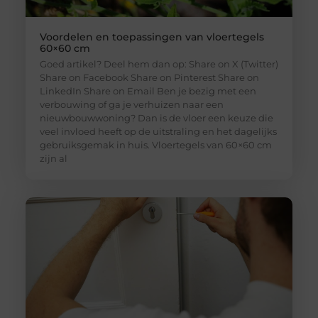
Voordelen en toepassingen van vloertegels
60×60 cm
Goed artikel? Deel hem dan op: Share on X (Twitter)
Share on Facebook Share on Pinterest Share on
LinkedIn Share on Email Ben je bezig met een
verbouwing of ga je verhuizen naar een
nieuwbouwwoning? Dan is de vloer een keuze die
veel invloed heeft op de uitstraling en het dagelijks
gebruiksgemak in huis. Vloertegels van 60×60 cm
zijn al