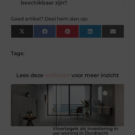
beschikbaar zijn?
Goed artikel? Deel hem dan op:
X
Facebook
Pinterest
LinkedIn
Email
(Twitter)
Tags:
Lees deze
artikelen
voor meer inzicht
Vloertegels als investering in
uw woning in Dordrecht