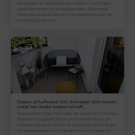
vervangen en repareren van sloten in woningen,
appartementen en bedrijfspanden. Daarnaast
helpt een slotenmaker bij het verbeteren van de
beveiliging van een
Glazen schuifwand incl. montage: slim meten
zodat het straks soepel schuift
Goed artikel? Deel hem dan op: Share on X (Twitter)
Share on Facebook Share on Pinterest Share on
LinkedIn Share on Email Je merkt pas of het klopt
als je de panelen voor het eerst schuift: loopt het