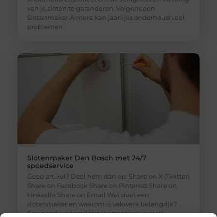
van je sloten te garanderen. Volgens een
Slotenmaker Almere kan jaarlijks onderhoud veel
problemen
Slotenmaker Den Bosch met 24/7
spoedservice
Goed artikel? Deel hem dan op: Share on X (Twitter)
Share on Facebook Share on Pinterest Share on
LinkedIn Share on Email Wat doet een
slotenmaker en waarom is vakwerk belangrijk?
Een goed werkend slot is essentieel voor de