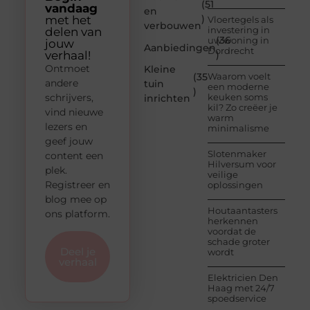
(51
vandaag
en
)
met het
Vloertegels als
verbouwen
investering in
delen van
(36
uw woning in
jouw
Aanbiedingen
Dordrecht
verhaal!
)
Ontmoet
Kleine
(35
Waarom voelt
andere
tuin
een moderne
)
schrijvers,
keuken soms
inrichten
kil? Zo creëer je
vind nieuwe
warm
lezers en
minimalisme
geef jouw
Slotenmaker
content een
Hilversum voor
plek.
veilige
Registreer en
oplossingen
blog mee op
Houtaantasters
ons platform.
herkennen
voordat de
schade groter
Deel je
wordt
verhaal
Elektricien Den
Haag met 24/7
spoedservice