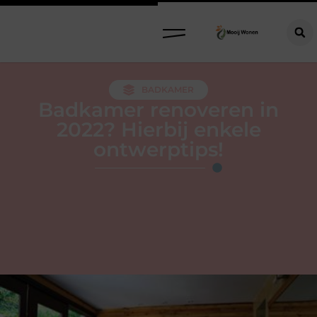
BADKAMER
Badkamer renoveren in
2022? Hierbij enkele
ontwerptips!