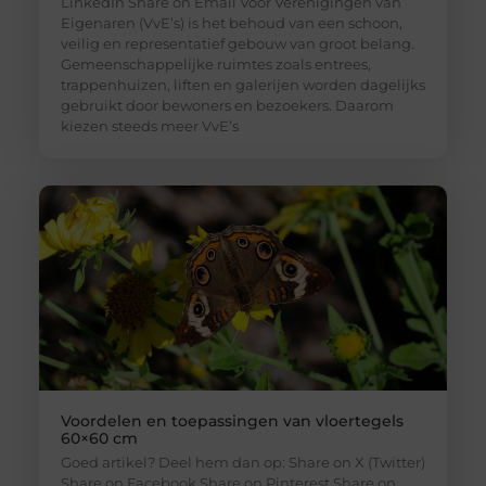
LinkedIn Share on Email Voor Verenigingen van
Eigenaren (VvE’s) is het behoud van een schoon,
veilig en representatief gebouw van groot belang.
Gemeenschappelijke ruimtes zoals entrees,
trappenhuizen, liften en galerijen worden dagelijks
gebruikt door bewoners en bezoekers. Daarom
kiezen steeds meer VvE’s
Voordelen en toepassingen van vloertegels
60×60 cm
Goed artikel? Deel hem dan op: Share on X (Twitter)
Share on Facebook Share on Pinterest Share on