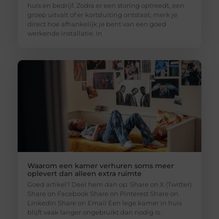
huis en bedrijf. Zodra er een storing optreedt, een
groep uitvalt of er kortsluiting ontstaat, merk je
direct hoe afhankelijk je bent van een goed
werkende installatie. In
Waarom een kamer verhuren soms meer
oplevert dan alleen extra ruimte
Goed artikel? Deel hem dan op: Share on X (Twitter)
Share on Facebook Share on Pinterest Share on
LinkedIn Share on Email Een lege kamer in huis
blijft vaak langer ongebruikt dan nodig is.