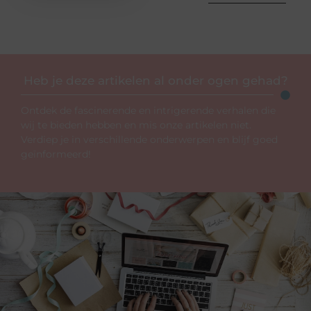
Heb je deze artikelen al onder ogen gehad?
Ontdek de fascinerende en intrigerende verhalen die
wij te bieden hebben en mis onze artikelen niet.
Verdiep je in verschillende onderwerpen en blijf goed
geïnformeerd!