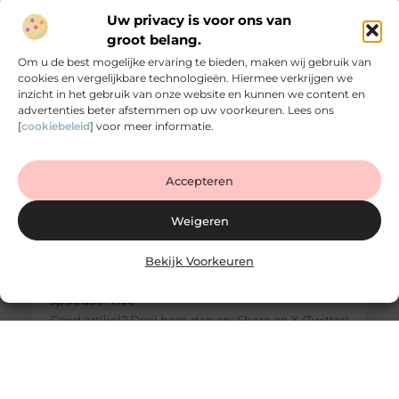
veiligheid van je woning of bedrijfspand. Toch
Uw privacy is voor ons van
merk je vaak pas hoe belangrijk dit is wanneer je te
groot belang.
maken krijgt met
Om u de best mogelijke ervaring te bieden, maken wij gebruik van
cookies en vergelijkbare technologieën. Hiermee verkrijgen we
inzicht in het gebruik van onze website en kunnen we content en
advertenties beter afstemmen op uw voorkeuren. Lees ons
[
cookiebeleid
] voor meer informatie.
Accepteren
Weigeren
Bekijk Voorkeuren
Slotenmaker Apeldoorn met 24/7
spoedservice
Goed artikel? Deel hem dan op: Share on X (Twitter)
Share on Facebook Share on Pinterest Share on
LinkedIn Share on Email Wat doet een
slotenmaker en waarom is vakwerk belangrijk?
Een goed werkend slot is essentieel voor de