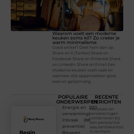
Waarom voelt een moderne
keuken soms kil? Zo creëer je
warm minimalisme
Goed artikel? Deel hem dan op:
Share on X (Twitter) Share on
Facebook Share on Pinterest Share
on LinkedIn Share on Email Een
moderne keuken voelt vaak kil
wanneer alle oppervlakken glad,
koel en gelijkmatig
POPULAIRE
RECENTE
ONDERWERPEN
BERICHTEN
Energie en
(120
Pensioen en
verwarming
)
verzekeringen
combineren bij
Inbraak
(88
een persoonlijk
preventie
)
assurantiekantoor
in Arnhem
Begin
Bouwen