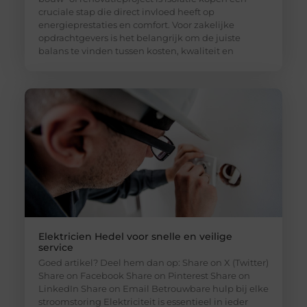
cruciale stap die direct invloed heeft op
energieprestaties en comfort. Voor zakelijke
opdrachtgevers is het belangrijk om de juiste
balans te vinden tussen kosten, kwaliteit en
Elektricien Hedel voor snelle en veilige
service
Goed artikel? Deel hem dan op: Share on X (Twitter)
Share on Facebook Share on Pinterest Share on
LinkedIn Share on Email Betrouwbare hulp bij elke
stroomstoring Elektriciteit is essentieel in ieder