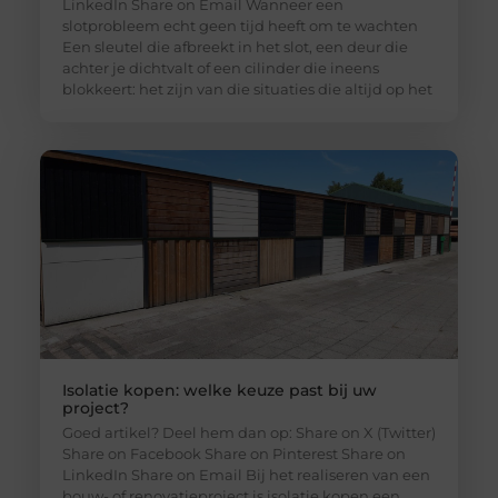
LinkedIn Share on Email Wanneer een
slotprobleem echt geen tijd heeft om te wachten
Een sleutel die afbreekt in het slot, een deur die
achter je dichtvalt of een cilinder die ineens
blokkeert: het zijn van die situaties die altijd op het
Isolatie kopen: welke keuze past bij uw
project?
Goed artikel? Deel hem dan op: Share on X (Twitter)
Share on Facebook Share on Pinterest Share on
LinkedIn Share on Email Bij het realiseren van een
bouw- of renovatieproject is isolatie kopen een